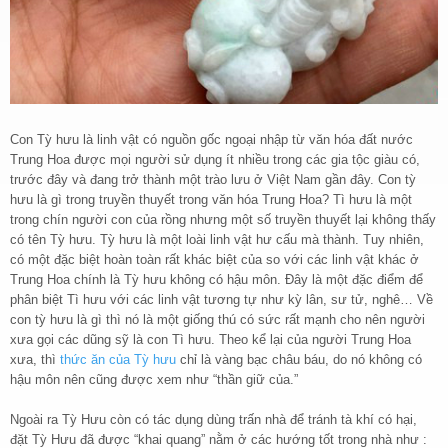
Con Tỳ hưu là linh vật có nguồn gốc ngoại nhập từ văn hóa đất nước
Trung Hoa được mọi người sử dụng ít nhiều trong các gia tộc giàu có,
trước đây và đang trở thành một trào lưu ở Việt Nam gần đây. Con tỳ
hưu là gì trong truyền thuyết trong văn hóa Trung Hoa? Tì hưu là một
trong chín người con của rồng nhưng một số truyền thuyết lại không thấy
có tên Tỳ hưu. Tỳ hưu là một loài linh vật hư cấu mà thành. Tuy nhiên,
có một đặc biệt hoàn toàn rất khác biệt của so với các linh vật khác ở
Trung Hoa chính là Tỳ hưu không có hậu môn. Đây là một đặc điểm để
phân biệt Tì hưu với các linh vật tương tự như kỳ lân, sư tử, nghê… Về
con tỳ hưu là gì thì nó là một giống thú có sức rất mạnh cho nên người
xưa gọi các dũng sỹ là con Tì hưu. Theo kể lại của người Trung Hoa
xưa, thì
thức ăn của Tỳ hưu
chỉ là vàng bạc châu báu, do nó không có
hậu môn nên cũng được xem như “thần giữ của.”
Ngoài ra Tỳ Hưu còn có tác dụng dùng trấn nhà để tránh tà khí có hại,
đặt Tỳ Hưu đã được “khai quang” nằm ở các hướng tốt trong nhà như :