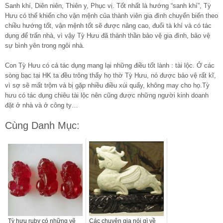
Sanh khí, Diên niên, Thiên y, Phục vị. Tốt nhất là hướng “sanh khí”, Tỳ
Hưu có thể khiến cho vận mệnh của thành viên gia đình chuyển biến theo
chiều hướng tốt, vận mệnh tốt sẽ được nâng cao, đuổi tà khí và có tác
dụng để trấn nhà, vì vậy Tỳ Hưu đã thành thần bảo vệ gia đình, bảo vệ
sự bình yên trong ngôi nhà.
Con Tỳ Hưu có cả tác dụng mang lại những điều tốt lành : tài lộc. Ở các
sòng bạc tại HK ta đều trông thấy họ thờ Tỳ Hưu, nó được bảo vệ rất kĩ,
vì sợ sẽ mất trộm và bị gặp nhiều điều xúi quẩy, không may cho họ.Tỳ
hưu có tác dụng chiêu tài lộc nên cũng được những người kinh doanh
đặt ở nhà và ở công ty…
Cùng Danh Mục:
Tỳ hưu ruby có những vẽ
Các chuyên gia nói gì về