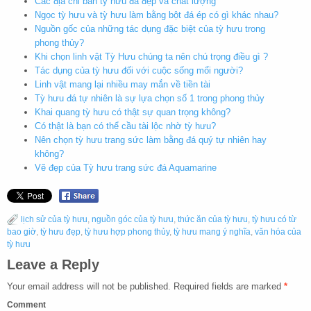
Các địa chỉ bán tỳ hưu đá đẹp và chất lượng
Ngọc tỳ hưu và tỳ hưu làm bằng bột đá ép có gì khác nhau?
Nguồn gốc của những tác dụng đặc biệt của tỳ hưu trong
phong thủy?
Khi chọn linh vật Tỳ Hưu chúng ta nên chú trọng điều gì ?
Tác dụng của tỳ hưu đối với cuộc sống mổi người?
Linh vật mang lại nhiều may mắn về tiền tài
Tỳ hưu đá tự nhiên là sự lựa chọn số 1 trong phong thủy
Khai quang tỳ hưu có thật sự quan trọng không?
Có thật là bạn có thể cầu tài lộc nhờ tỳ hưu?
Nên chọn tỳ hưu trang sức làm bằng đá quý tự nhiên hay
không?
Vẽ đẹp của Tỳ hưu trang sức đá Aquamarine
lịch sử của tỳ hưu
,
nguồn góc của tỳ hưu
,
thức ăn của tỳ hưu
,
tỳ hưu có từ
bao giờ
,
tỳ hưu đẹp
,
tỳ hưu hợp phong thủy
,
tỳ hưu mang ý nghĩa
,
văn hóa của
tỳ hưu
Leave a Reply
Your email address will not be published.
Required fields are marked
*
Comment