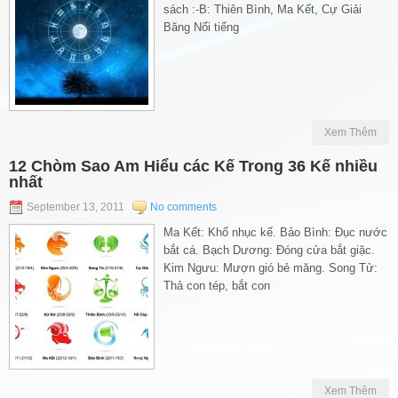
sách :-B: Thiên Bình, Ma Kết, Cự Giải
Băng Nổi tiếng
Xem Thêm
12 Chòm Sao Am Hiểu các Kế Trong 36 Kế nhiều
nhất
September 13, 2011
No comments
Ma Kết: Khổ nhục kế. Bảo Bình: Đục nước
bắt cá. Bạch Dương: Đóng cửa bắt giặc.
Kim Ngưu: Mượn gió bẻ măng. Song Tử:
Thả con tép, bắt con
Xem Thêm