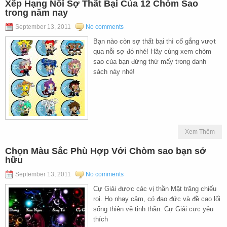
Xếp Hạng Nỗi Sợ Thất Bại Của 12 Chòm Sao
trong năm nay
September 13, 2011
No comments
Bạn nào còn sợ thất bại thì cố gắng vượt
qua nỗi sợ đó nhé! Hãy cùng xem chòm
sao của bạn đứng thứ mấy trong danh
sách này nhé!
Xem Thêm
Chọn Màu Sắc Phù Hợp Với Chòm sao bạn sở
hữu
September 13, 2011
No comments
Cự Giải được các vị thần Mặt trăng chiếu
rọi. Họ nhạy cảm, có đạo đức và đề cao lối
sống thiên về tinh thần. Cự Giải cực yêu
thích