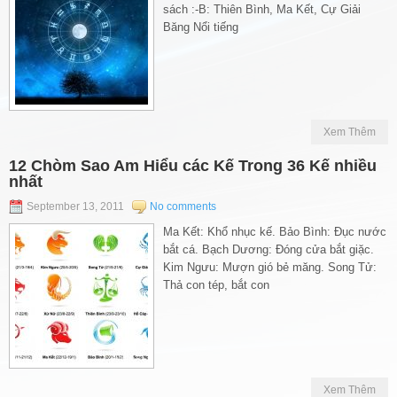
sách :-B: Thiên Bình, Ma Kết, Cự Giải
Băng Nổi tiếng
Xem Thêm
12 Chòm Sao Am Hiểu các Kế Trong 36 Kế nhiều
nhất
September 13, 2011
No comments
Ma Kết: Khổ nhục kế. Bảo Bình: Đục nước
bắt cá. Bạch Dương: Đóng cửa bắt giặc.
Kim Ngưu: Mượn gió bẻ măng. Song Tử:
Thả con tép, bắt con
Xem Thêm