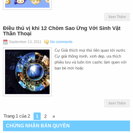
Xem Thêm
Điều thú vị khi 12 Chòm Sao Ứng Với Sinh Vật
Thần Thoại
September 13, 2011
No comments
Cự Giải thích mọi thứ liên quan tới nước.
Cự giải thông minh, xinh đẹp, ưa thích
phiêu lưu và luôn tìm cashc làm quen với
bạn bè mới hoặc
Xem Thêm
Trang 1 của 2
1
2
»
CHỨNG NHẬN BẢN QUYỀN