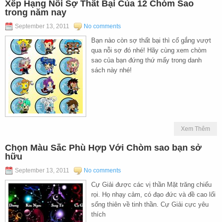
Xếp Hạng Nỗi Sợ Thất Bại Của 12 Chòm Sao
trong năm nay
September 13, 2011
No comments
Bạn nào còn sợ thất bại thì cố gắng vượt
qua nỗi sợ đó nhé! Hãy cùng xem chòm
sao của bạn đứng thứ mấy trong danh
sách này nhé!
Xem Thêm
Chọn Màu Sắc Phù Hợp Với Chòm sao bạn sở
hữu
September 13, 2011
No comments
Cự Giải được các vị thần Mặt trăng chiếu
rọi. Họ nhạy cảm, có đạo đức và đề cao lối
sống thiên về tinh thần. Cự Giải cực yêu
thích