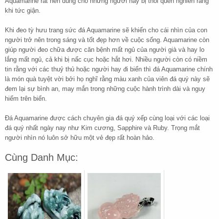
Aquamarine rất nên dùng cho những người hay bị thói quen nghiến răng
khi tức giận.
Khi đeo tỳ hưu trang sức đá Aquamarine sẽ khiến cho cái nhìn của con
người trở nên trong sáng và tốt đẹp hơn về cuộc sống. Aquamarine còn
giúp người đeo chữa được căn bệnh mất ngủ của người già và hay lo
lắng mất ngủ, cả khi bị nấc cục hoặc hắt hơi. Nhiều người còn có niềm
tin rằng với các thuỷ thủ hoặc người hay đi biển thì đá Aquamarine chính
là món quà tuyệt vời bởi họ nghĩ rằng màu xanh của viên đá quý này sẽ
đem lại sự bình an, may mắn trong những cuộc hành trình dài và nguy
hiểm trên biển.
Đá Aquamarine được cách chuyên gia đá quý xếp cùng loại với các loại
đá quý nhất ngày nay như Kim cương, Sapphire và Ruby. Trọng mắt
người nhìn nó luôn sở hữu một vẻ đẹp rất hoàn hảo.
Cùng Danh Mục: