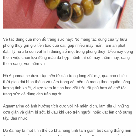
Về tác dụng của món đồ trang sức này: Nó mang tác dụng của tỳ hưu
phong thuỷ gìn giữ tiền bạc của cải, gặp nhiều may mắn, làm ăn phát
đạt. Tỳ hưu là con vật linh thiêng số một trong phong thuỷ. Điều này cộng
thêm việc chọn lựa đúng màu đá hợp mệnh thì sẽ may thêm may, sang
thêm sang, vui thêm vui.
Đá Aquamarine được tạo nên từ sâu trong lòng đất mẹ, qua bao nhiêu
thời gian dài hình thành và nằm trong đất nên nó mang theo nguồn năng
lượng tinh khiết, được xem là tinh hoa đất trời rất phù hợp để chế tác
trang sức đá dùng đeo trên người.
Aquamarine có ảnh hưởng tích cực với hệ miễn dịch, làm dịu đi những
cơn giận và giảm bị sốt, bị đau khi đeo trên người hoặc đặt lên chỗ sưng
tấy, đau nhức.
Do đá này là một tinh thể có khả năng tĩnh tâm giảm bớt căng thẳng nên