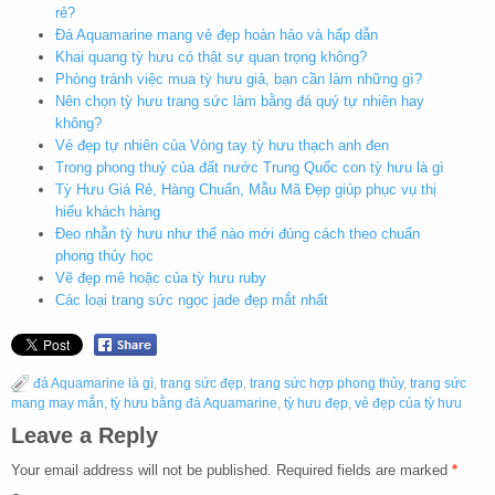
rẻ?
Đá Aquamarine mang vẻ đẹp hoàn hảo và hấp dẫn
Khai quang tỳ hưu có thật sự quan trọng không?
Phòng tránh việc mua tỳ hưu giả, bạn cần làm những gì?
Nên chọn tỳ hưu trang sức làm bằng đá quý tự nhiên hay
không?
Vẻ đẹp tự nhiên của Vòng tay tỳ hưu thạch anh đen
Trong phong thuỷ của đất nước Trung Quốc con tỳ hưu là gì
Tỳ Hưu Giá Rẻ, Hàng Chuẩn, Mẫu Mã Đẹp giúp phục vụ thị
hiếu khách hàng
Đeo nhẫn tỳ hưu như thế nào mới đúng cách theo chuẩn
phong thủy học
Vẽ đẹp mê hoặc của tỳ hưu ruby
Các loại trang sức ngọc jade đẹp mắt nhất
đá Aquamarine là gì
,
trang sức đẹp
,
trang sức hợp phong thủy
,
trang sức
mang may mắn
,
tỳ hưu bằng đá Aquamarine
,
tỳ hưu đẹp
,
vẻ đẹp của tỳ hưu
Leave a Reply
Your email address will not be published.
Required fields are marked
*