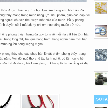
 thủy được nhiều người chọn lựa làm trang sức hộ thân, đặc
hong thủy mang trong mình năng lực siêu phàm, giúp các cặp đôi
ững người cô đơn tìm được một nửa của mình. Hồ ly phong
 tình duyên số 1 mà bất kỳ chị em nào cũng muốn sở hữu.
 hồ ly phong thủy nhưng đá quý tự nhiên vẫn là vật liệu tốt nhất
âu trong lòng đất, trải qua hàng trăm, hàng nghìn năm mới hấp
ng mình nguồn năng lượng mạnh.
y phong thủy cho các shop bán lẻ vật phẩm phong thủy, trang
lâu năm. Với đội ngũ thợ chế tác lành nghề, có tâm cùng hệ
ho đá thô đa dạng, trữ lượng lớn,… Chúng tối tự tin rằng sẽ đáp
SỔ T