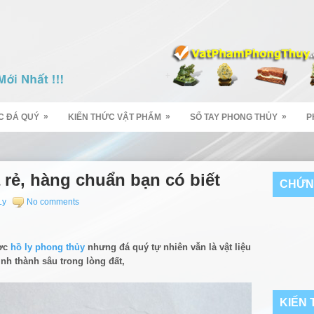
»
»
»
C ĐÁ QUÝ
KIẾN THỨC VẬT PHẨM
SỔ TAY PHONG THỦY
P
 rẻ, hàng chuẩn bạn có biết
CHỨN
Ly
No comments
ược
hồ ly phong thủy
nhưng đá quý tự nhiên vẫn là vật liệu
ình thành sâu trong lòng đất,
KIẾN