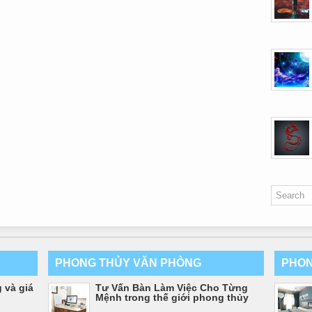
PHONG THỦY VĂN PHÒNG
PHON
 và giá
Tư Vấn Bàn Làm Việc Cho Từng
Mệnh trong thế giới phong thủy