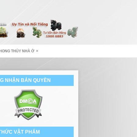
»
HONG THỦY NHÀ Ở
G NHẬN BẢN QUYỀN
 THỨC VẬT PHẨM