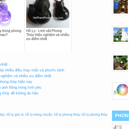
ly trong phong
Hồ Ly - Linh vật Phong
 nào?
Thủy Hiệu nghiệm và nhiều
ưu điểm nhất
 nhất
 lại nhiều điều may mắn và phước lành
 nghiệm và nhiều ưu điểm nhất
phong thủy hiện nay
h anh hồng trong tình yêu
g thủy để không ân hận
đẹp
,
hồ ly giá rẻ
,
hồ ly hàng chuẩn
,
hồ ly phong thủy
,
hồ ly phong thủy
PHON