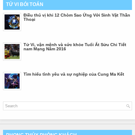
TỬ VI BÓI TOÁN
Điều thú vị khi 12 Chòm Sao Ứng Với Sinh Vật Thần
Thoại
Tử Vi, vận mệnh và sức khỏe Tuổi Ất Sửu Chi Tiết
nam Mạng Năm 2016
Tìm hiểu tình yêu và sự nghiệp của Cung Ma Kết