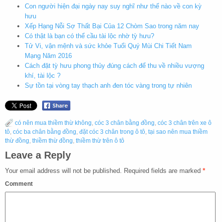
Con người hiện đại ngày nay suy nghĩ như thế nào về con kỳ
hưu
Xếp Hạng Nỗi Sợ Thất Bại Của 12 Chòm Sao trong năm nay
Có thật là bạn có thể cầu tài lộc nhờ tỳ hưu?
Tử Vi, vận mệnh và sức khỏe Tuổi Quý Mùi Chi Tiết Nam
Mạng Năm 2016
Cách đặt tỳ hưu phong thủy đúng cách để thu về nhiều vượng
khí, tài lộc ?
Sự tồn tại vòng tay thạch anh đen tóc vàng trong tự nhiên
có nên mua thiềm thừ không
,
cóc 3 chân bằng đồng
,
cóc 3 chân trên xe ô
tô
,
cóc ba chân bằng đồng
,
đặt cóc 3 chân trong ô tô
,
tại sao nên mua thiềm
thừ đồng
,
thiềm thừ đồng
,
thiềm thừ trên ô tô
Leave a Reply
Your email address will not be published.
Required fields are marked
*
Comment