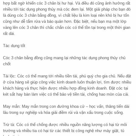
hợp bất ngờ khiến cóc 3 chân bị hư hại. Và điều đó cũng ảnh hưởng rất
nhiều tới tác dụng phong thủy mà cóc đem lại. Một giải pháp cho bạn đó
là dùng cóc 3 chân bằng đồng, vì chất liệu là kim loại nên khó bị hư tổn
cũng như dễ tắm rửa và bảo quản hơn. Đặc biệt, nếu bạn mạ một lớp
vàng lên cóc 3 chân thì chắc chắn cóc có thể tồn tại trong một thời gian
rất dài.
Tác dụng tốt
Cóc 3 chân bằng đồng cũng mang lại những tác dụng phong thủy chủ
chốt
Tài lộc: Cóc có thể mang tới nhiều tiền tài, phú quý cho gia chủ. Nếu đặt
ở cửa hàng sẽ giúp công việc kinh doanh luôn thuận lợi, tìm được nhiều
khách hàng và thực hiện được nhiều hợp đồng kinh doanh. Đặt cóc tại
két sắt hay bàn làm việc có thể bảo vệ tiền tài, chống hao mòn của cải.
May mắn: May mắn trong con đường khoa cử – học vấn, thăng tiến dài
lâu trong sự nghiệp và hóa giải điềm rủi và vận xấu trong cuộc sống.
Trừ tà: Cóc có thể chống được nhiều nguồn năng lượng có hại từ môi
trường và nhiều tia có hại từ các thiết bị công nghệ như máy giặt, tủ