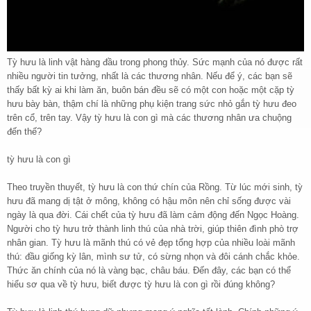
Tỳ hưu là linh vật hàng đầu trong phong thủy. Sức mạnh của nó được rất
nhiều người tin tưởng, nhất là các thương nhân. Nếu để ý, các bạn sẽ
thấy bất kỳ ai khi làm ăn, buôn bán đều sẽ có một con hoặc một cặp tỳ
hưu bày bàn, thậm chí là những phụ kiện trang sức nhỏ gắn tỳ hưu đeo
trên cổ, trên tay. Vậy tỳ hưu là con gì mà các thương nhân ưa chuộng
đến thế?
tỳ hưu là con gì
Theo truyền thuyết, tỳ hưu là con thứ chín của Rồng. Từ lúc mới sinh, tỳ
hưu đã mang dị tật ở mông, không có hậu môn nên chỉ sống được vài
ngày là qua đời. Cái chết của tỳ hưu đã làm cảm động đến Ngọc Hoàng.
Người cho tỳ hưu trở thành linh thú của nhà trời, giúp thiên đình phò trợ
nhân gian. Tỳ hưu là mãnh thú có vẻ đẹp tổng hợp của nhiều loài mãnh
thú: đầu giống kỳ lân, mình sư tử, có sừng nhọn và đôi cánh chắc khỏe.
Thức ăn chính của nó là vàng bạc, châu báu. Đến đây, các bạn có thể
hiểu sơ qua về tỳ hưu, biết được tỳ hưu là con gì rồi đúng không?