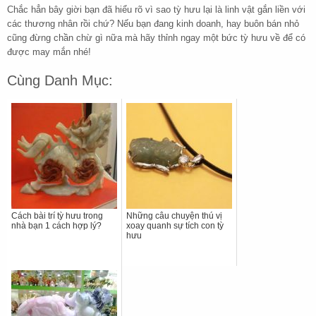
Chắc hẳn bây giời bạn đã hiểu rõ vì sao tỳ hưu lại là linh vật gắn liền với
các thương nhân rồi chứ? Nếu bạn đang kinh doanh, hay buôn bán nhỏ
cũng đừng chần chừ gì nữa mà hãy thỉnh ngay một bức tỳ hưu về để có
được may mắn nhé!
Cùng Danh Mục:
Cách bài trí tỳ hưu trong
Những câu chuyện thú vị
nhà bạn 1 cách hợp lý?
xoay quanh sự tích con tỳ
hưu