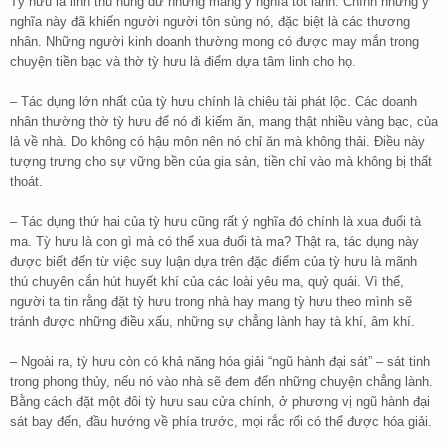
Tỳ hưu là linh thú hung dữ nhưng mang ý nghĩa tốt lành. Chính những ý
nghĩa này đã khiến người người tôn sùng nó, đặc biệt là các thương
nhân. Những người kinh doanh thường mong có được may mắn trong
chuyện tiền bạc và thờ tỳ hưu là điểm dựa tâm linh cho họ.
– Tác dụng lớn nhất của tỳ hưu chính là chiêu tài phát lộc. Các doanh
nhân thường thờ tỳ hưu để nó đi kiếm ăn, mang thật nhiều vàng bạc, của
lả về nhà. Do không có hậu môn nên nó chỉ ăn mà không thải. Điều này
tượng trưng cho sự vững bền của gia sản, tiền chỉ vào mà không bị thất
thoát.
– Tác dụng thứ hai của tỳ hưu cũng rất ý nghĩa đó chính là xua đuổi tà
ma. Tỳ hưu là con gì mà có thể xua đuổi tà ma? Thật ra, tác dụng này
được biết đến từ việc suy luận dựa trên đặc điểm của tỳ hưu là mãnh
thú chuyên cắn hút huyết khí của các loài yêu ma, quỷ quái. Vì thế,
người ta tin rằng đặt tỳ hưu trong nhà hay mang tỳ hưu theo mình sẽ
tránh được những điều xấu, những sự chẳng lành hay tà khí, âm khí.
– Ngoài ra, tỳ hưu còn có khả năng hóa giải “ngũ hành đại sát” – sát tinh
trong phong thủy, nếu nó vào nhà sẽ đem đến những chuyện chẳng lành.
Bằng cách đặt một đôi tỳ hưu sau cửa chính, ở phương vị ngũ hành đại
sát bay đến, đầu hướng về phía trước, mọi rắc rối có thể được hóa giải.