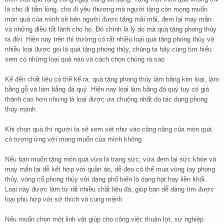
là cho đi tấm lòng, cho đi yêu thương mà người tặng còn mong muốn
món quà của mình sẽ bên người được tặng mãi mãi, đem lại may mắn
và những điều tốt lành cho họ. Đó chính là lý do mà quà tặng phong thủy
ra đời. Hiện nay trên thì trường có rất nhiều loại quà tặng phong thủy và
nhiều loại được gọi là quà tặng phong thủy, chúng ta hãy cùng tìm hiểu
xem có những loại quà nào và cách chọn chúng ra sao
Kể đến chất liệu có thể kể ra: quà tặng phong thủy làm bằng kim loại, làm
bằng gỗ và làm bằng đá quý. Hiện nay loại làm bằng đá quý tuy có giá
thành cao hơn nhưng là loại được ưa chuộng nhất do tác dụng phong
thủy mạnh
Khi chọn quà thì người ta sẽ xem xét như vào công năng của món quà
có tương ứng với mong muốn của mình không
Nếu bạn muốn tặng món quà vừa là trang sức, vừa đem lại sức khỏe và
may mắn lại dễ kết hợp với quần áo, dễ đeo có thể mua vòng tay phong
thủy, vòng cổ phong thủy với dạng phổ biến là dạng hạt hay liền khối.
Loại này được làm từ rất nhiều chất liệu đá, giúp bạn dễ dàng tìm được
loại phù hợp với sở thích và cung mệnh
Nếu muốn chọn một linh vật giúp cho công việc thuận lợi, sự nghiệp