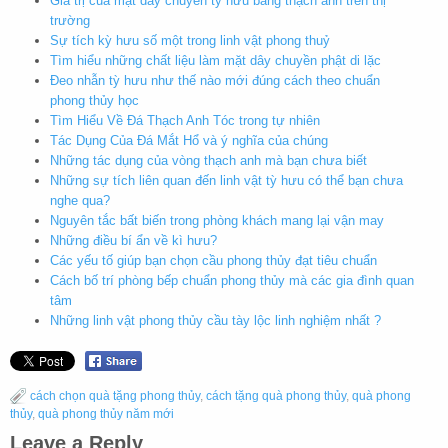
Giá trị của mặt dây chuyền tỳ hưu bằng thạch anh trên thị
trường
Sự tích kỳ hưu số một trong linh vật phong thuỷ
Tìm hiểu những chất liệu làm mặt dây chuyền phật di lặc
Đeo nhẫn tỳ hưu như thế nào mới đúng cách theo chuẩn
phong thủy học
Tìm Hiểu Về Đá Thạch Anh Tóc trong tự nhiên
Tác Dụng Của Đá Mắt Hổ và ý nghĩa của chúng
Những tác dụng của vòng thạch anh mà bạn chưa biết
Những sự tích liên quan đến linh vật tỳ hưu có thể bạn chưa
nghe qua?
Nguyên tắc bất biến trong phòng khách mang lại vận may
Những điều bí ẩn về kì hưu?
Các yếu tố giúp bạn chọn cầu phong thủy đạt tiêu chuẩn
Cách bố trí phòng bếp chuẩn phong thủy mà các gia đình quan
tâm
Những linh vật phong thủy cầu tày lộc linh nghiệm nhất ?
cách chọn quà tặng phong thủy
,
cách tặng quà phong thủy
,
quà phong
thủy
,
quà phong thủy năm mới
Leave a Reply