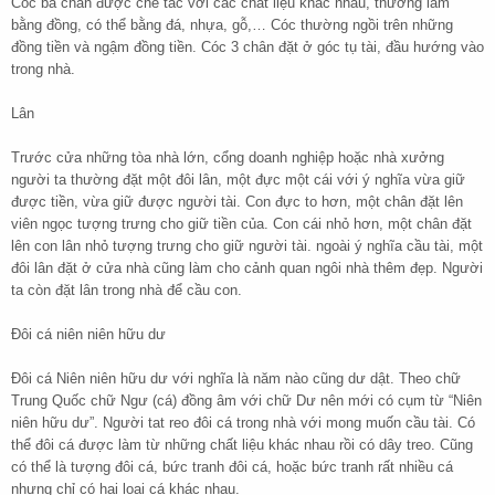
Cóc ba chân được chế tác với các chất liệu khác nhau, thường làm
bằng đồng, có thể bằng đá, nhựa, gỗ,… Cóc thường ngồi trên những
đồng tiền và ngậm đồng tiền. Cóc 3 chân đặt ở góc tụ tài, đầu hướng vào
trong nhà.
Lân
Trước cửa những tòa nhà lớn, cổng doanh nghiệp hoặc nhà xưởng
người ta thường đặt một đôi lân, một đực một cái với ý nghĩa vừa giữ
được tiền, vừa giữ được người tài. Con đực to hơn, một chân đặt lên
viên ngọc tượng trưng cho giữ tiền của. Con cái nhỏ hơn, một chân đặt
lên con lân nhỏ tượng trưng cho giữ người tài. ngoài ý nghĩa cầu tài, một
đôi lân đặt ở cửa nhà cũng làm cho cảnh quan ngôi nhà thêm đẹp. Người
ta còn đặt lân trong nhà để cầu con.
Đôi cá niên niên hữu dư
Đôi cá Niên niên hữu dư với nghĩa là năm nào cũng dư dật. Theo chữ
Trung Quốc chữ Ngư (cá) đồng âm với chữ Dư nên mới có cụm từ “Niên
niên hữu dư”. Người tat reo đôi cá trong nhà với mong muốn cầu tài. Có
thể đôi cá được làm từ những chất liệu khác nhau rồi có dây treo. Cũng
có thể là tượng đôi cá, bức tranh đôi cá, hoặc bức tranh rất nhiều cá
nhưng chỉ có hai loại cá khác nhau.