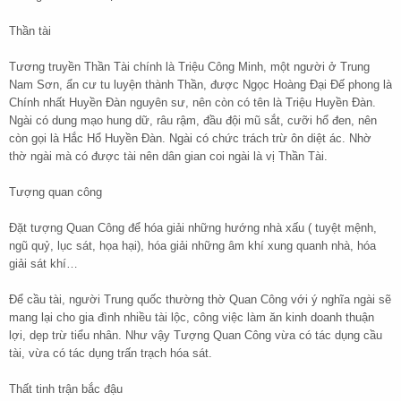
Thần tài
Tương truyền Thần Tài chính là Triệu Công Minh, một người ở Trung
Nam Sơn, ẩn cư tu luyện thành Thần, được Ngọc Hoàng Đại Đế phong là
Chính nhất Huyền Đàn nguyên sư, nên còn có tên là Triệu Huyền Đàn.
Ngài có dung mạo hung dữ, râu rậm, đầu đội mũ sắt, cưỡi hổ đen, nên
còn gọi là Hắc Hổ Huyền Đàn. Ngài có chức trách trừ ôn diệt ác. Nhờ
thờ ngài mà có được tài nên dân gian coi ngài là vị Thần Tài.
Tượng quan công
Đặt tượng Quan Công để hóa giải những hướng nhà xấu ( tuyệt mệnh,
ngũ quỷ, lục sát, họa hại), hóa giải những âm khí xung quanh nhà, hóa
giải sát khí…
Để cầu tài, người Trung quốc thường thờ Quan Công với ý nghĩa ngài sẽ
mang lại cho gia đình nhiều tài lộc, công việc làm ăn kinh doanh thuận
lợi, dẹp trừ tiểu nhân. Như vậy Tượng Quan Công vừa có tác dụng cầu
tài, vừa có tác dụng trấn trạch hóa sát.
Thất tinh trận bắc đậu