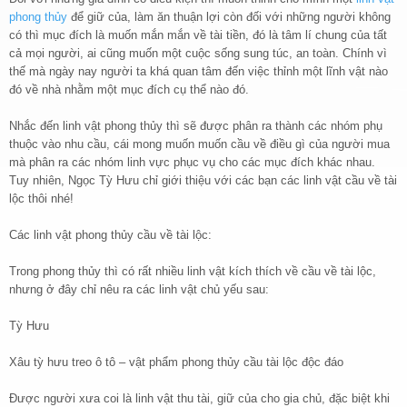
phong thủy
để giữ của, làm ăn thuận lợi còn đối với những người không
có thì mục đích là muốn mắn mắn về tài tiền, đó là tâm lí chung của tất
cả mọi người, ai cũng muốn một cuộc sống sung túc, an toàn. Chính vì
thế mà ngày nay người ta khá quan tâm đến việc thỉnh một lĩnh vật nào
đó về nhà nhằm một mục đích cụ thể nào đó.
Nhắc đến linh vật phong thủy thì sẽ được phân ra thành các nhóm phụ
thuộc vào nhu cầu, cái mong muốn muốn cầu về điều gì của người mua
mà phân ra các nhóm linh vực phục vụ cho các mục đích khác nhau.
Tuy nhiên, Ngọc Tỳ Hưu chỉ giới thiệu với các bạn các linh vật cầu về tài
lộc thôi nhé!
Các linh vật phong thủy cầu về tài lộc:
Trong phong thủy thì có rất nhiều linh vật kích thích về cầu về tài lộc,
nhưng ở đây chỉ nêu ra các linh vật chủ yếu sau:
Tỳ Hưu
Xâu tỳ hưu treo ô tô – vật phẩm phong thủy cầu tài lộc độc đáo
Được người xưa coi là linh vật thu tài, giữ của cho gia chủ, đặc biệt khi