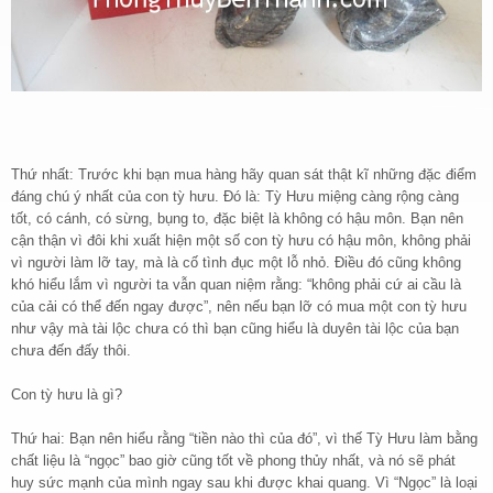
Thứ nhất: Trước khi bạn mua hàng hãy quan sát thật kĩ những đặc điểm
đáng chú ý nhất của con tỳ hưu. Đó là: Tỳ Hưu miệng càng rộng càng
tốt, có cánh, có sừng, bụng to, đặc biệt là không có hậu môn. Bạn nên
cận thận vì đôi khi xuất hiện một số con tỳ hưu có hậu môn, không phải
vì người làm lỡ tay, mà là cố tình đục một lỗ nhỏ. Điều đó cũng không
khó hiểu lắm vì người ta vẫn quan niệm rằng: “không phải cứ ai cầu là
của cải có thể đến ngay được”, nên nếu bạn lỡ có mua một con tỳ hưu
như vậy mà tài lộc chưa có thì bạn cũng hiểu là duyên tài lộc của bạn
chưa đến đấy thôi.
Con tỳ hưu là gì?
Thứ hai: Bạn nên hiểu rằng “tiền nào thì của đó”, vì thế Tỳ Hưu làm bằng
chất liệu là “ngọc” bao giờ cũng tốt về phong thủy nhất, và nó sẽ phát
huy sức mạnh của mình ngay sau khi được khai quang. Vì “Ngọc” là loại