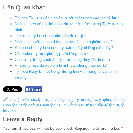
Liên Quan Khác
Tại sao Tỳ Hưu đá tự nhiên lại tốt nhất trong các loại tỳ hưu
Những cách để có thể chọn được một bức tượng Tỳ Hưu đẹp
nhất
Thờ cúng tỳ hưu trong nhà có ích lợi gì ?
Những linh vật phong thủy cầu tày lộc linh nghiệm nhất ?
Khi bạn chọn tỳ hưu đeo tay, cần chú ý những điều này?
Cách chon tỳ hưu phù hợp với từng người
Cần lưu ý trong cách đặt tỳ hưu phong thuỷ để thêm tài
Vì sao tỳ hưu được xem là linh vật phong thủy số 1?
Tỳ Hưu Ruby là một trong những linh vật mang lại sự thịnh
vượng
các đặc điểm của tỳ hưu
,
cách chọn ngọc tỳ hưu đẹp và ý nghĩa
,
cách lựa
chọn tỳ hưu tốt
,
chất liệu làm tỳ hưu
,
linh vật tỳ hưu
,
tiêu chuẩn để tỳ hưu
,
tỳ
hưu là gì
Leave a Reply
Your email address will not be published.
Required fields are marked
*