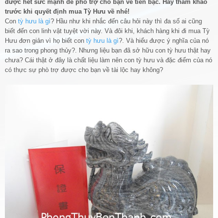
được hết sức mạnh để phò trợ cho bạn về tiền bạc. Hãy tham khảo
trước khi quyết định mua Tỳ Hưu về nhé!
Con
tỳ hưu là gì
? Hầu như khi nhắc đến câu hỏi này thì đa số ai cũng
biết đến con linh vật tuyệt vời này. Và đôi khi, khách hàng khi đi mua Tỳ
Hưu đơn giản vì họ biết con
tỳ hưu là gì
?. Và hiểu được ý nghĩa của nó
ra sao trong phong thủy?. Nhưng liệu bạn đã sở hữu con tỳ hưu thật hay
chưa? Cái thật ở đây là chất liệu làm nên con tỳ hưu và đặc điểm của nó
có thực sự phò trợ được cho bạn về tài lộc hay không?