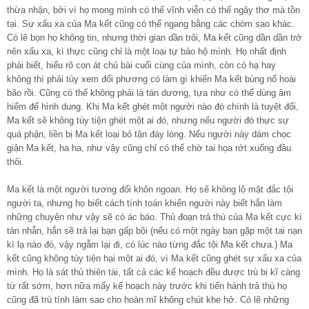
thừa nhận, bởi vì họ mong mình có thể vĩnh viễn có thể ngây thơ mà tồn
tại. Sự xấu xa của Ma kết cũng có thể ngang bằng các chòm sao khác.
Có lẽ bọn họ không tin, nhưng thời gian dần trôi, Ma kết cũng dần dần trở
nên xấu xa, kì thực cũng chỉ là một loại tự bảo hộ mình. Họ nhất định
phải biết, hiểu rõ con át chủ bài cuối cùng của mình, còn có hạ hay
không thì phải tùy xem đối phương có làm gì khiến Ma kết bùng nổ hoài
bão rồi. Cũng có thể không phải là tán dương, tựa như có thể dùng âm
hiểm để hình dung. Khi Ma kết ghét một người nào đó chính là tuyệt đối,
Ma kết sẽ không tùy tiện ghét một ai đó, nhưng nếu người đó thực sự
quá phận, liền bị Ma kết loại bỏ tận đáy lòng. Nếu người này dám chọc
giận Ma kết, ha ha, như vậy cũng chỉ có thể chờ tai họa rớt xuống đầu
thôi.
Ma kết là một người tương đối khôn ngoan. Họ sẽ không lộ mặt đắc tội
người ta, nhưng họ biết cách tính toán khiến người này biết hắn làm
những chuyện như vậy sẽ có ác báo. Thủ đoạn trả thù của Ma kết cực kì
tàn nhẫn, hắn sẽ trả lại bạn gấp bội (nếu có một ngày bạn gặp một tai nạn
kì lạ nào đó, vậy ngẫm lại đi, có lúc nào từng đắc tội Ma kết chưa.) Ma
kết cũng không tùy tiện hại một ai đó, vì Ma kết cũng ghét sự xấu xa của
mình. Họ là sát thủ thiên tài, tất cả các kế hoạch đều được trù bị kĩ càng
từ rất sớm, hơn nữa mấy kế hoạch này trước khi tiến hành trả thù họ
cũng đã trù tính làm sao cho hoàn mĩ không chút khe hở. Có lẽ những