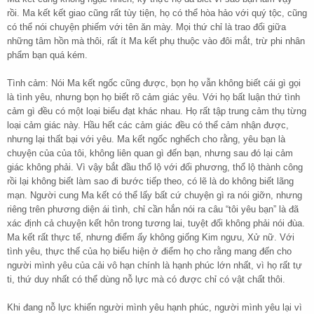
rồi. Ma kết kết giao cũng rất tùy tiện, họ có thể hòa hảo với quý tộc, cũng
có thể nói chuyện phiếm với tên ăn mày. Mọi thứ chỉ là trao đổi giữa
những tâm hồn mà thôi, rất ít Ma kết phụ thuộc vào đôi mắt, trừ phi nhân
phẩm bạn quá kém.
Tình cảm: Nói Ma kết ngốc cũng được, bọn họ vẫn không biết cái gì gọi
là tình yêu, nhưng bọn họ biết rõ cảm giác yêu. Với họ bất luận thứ tình
cảm gì đều có một loại biểu đạt khác nhau. Họ rất tập trung cảm thụ từng
loại cảm giác này. Hầu hết các cảm giác đều có thể cảm nhận được,
nhưng lại thất bại với yêu. Ma kết ngốc nghếch cho rằng, yêu bạn là
chuyện của của tôi, không liên quan gì đến bạn, nhưng sau đó lại cảm
giác không phải. Vì vậy bắt đầu thổ lộ với đối phương, thổ lộ thành công
rồi lại không biết làm sao đi bước tiếp theo, có lẽ là do không biết lãng
mạn. Người cung Ma kết có thể lấy bất cứ chuyện gì ra nói giỡn, nhưng
riêng trên phương diện ái tình, chỉ cần hắn nói ra câu “tôi yêu bạn” là đã
xác định cả chuyện kết hôn trong tương lai, tuyệt đối không phải nói đùa.
Ma kết rất thực tế, nhưng điểm ấy không giống Kim ngưu, Xử nữ. Với
tình yêu, thực thế của họ biểu hiện ở điểm họ cho rằng mang đến cho
người mình yêu của cải vô hạn chính là hạnh phúc lớn nhất, vì họ rất tự
ti, thứ duy nhất có thể dùng nỗ lực mà có được chỉ có vật chất thôi.
Khi đang nỗ lực khiến người mình yêu hạnh phúc, người mình yêu lại vì