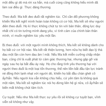
một điều gì đó mà rời xa hắn, mà cuối cùng cũng không hiểu mình đã
làm sai điều gì. Thực đáng thương.
Theo đuổi: Ma kết đeo đuổi rất nghiêm túc. Chỉ cần đối phương không
khiến Ma kết nghĩ mình hoàn toàn không có cơ hội, Ma kết sẽ như người
điên theo đuổi. Họ kì thực không chút tự tin với bản thân, động lực duy
nhất chỉ có tin tưởng mình đang yêu, vì tình cảm của chính bản thân
mình, vì muốn nghiêm túc yêu một lần.
Bị theo đuổi: với một người mình không thích, Ma kết sẽ không dành cho
họ bất cứ cơ hội nào. Ma kết rất thiện lương, hơn nữa họ biết đạo lý thà
đau một lần còn hơn đau âm ỉ mãi. Nếu Ma kết miễn cưỡng chấp nhận
bạn, cũng chỉ là xuất phát từ cảm giác thương hại, nhưng gặp gỡ vài
ngày sau họ lại bắt đầu áy náy. Họ cho rằng tình yêu thương hại với
người theo đuổi là một loại tổn thương, thế nên liền bắt đầu tận lực tránh
né đồng thời lạnh nhạt với người đó, khiến họ bắt đầu chán ghét cô
ấy/hắn. Nếu người kia vẫn không chịu hiểu, cứ yên tâm là không quá
một năm, Ma kết sẽ nghiêm túc nói họ đừng liên hệ gì nữa, cô ấy/hắn sẽ
biến mất không chút tăm tích.
Cự tuyệt: Nếu như Ma kết thực sự yêu rồi sẽ không cự tuyệt bạn, vĩnh
viễn sẽ không như vậy.