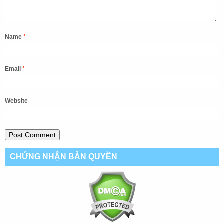
Name
*
Email
*
Website
CHỨNG NHẬN BẢN QUYỀN