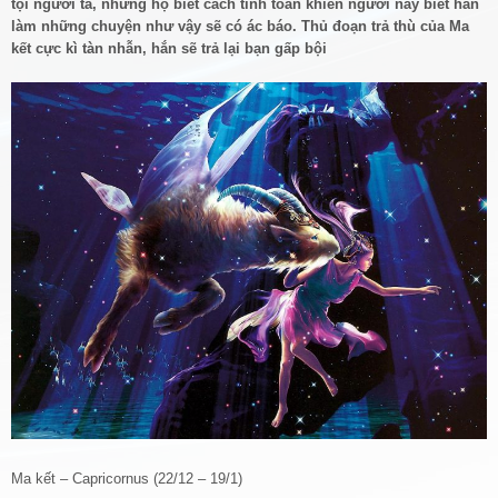
tội người ta, nhưng họ biết cách tính toán khiến người này biết hắn
làm những chuyện như vậy sẽ có ác báo. Thủ đoạn trả thù của Ma
kết cực kì tàn nhẫn, hắn sẽ trả lại bạn gấp bội
Ma kết – Capricornus (22/12 – 19/1)