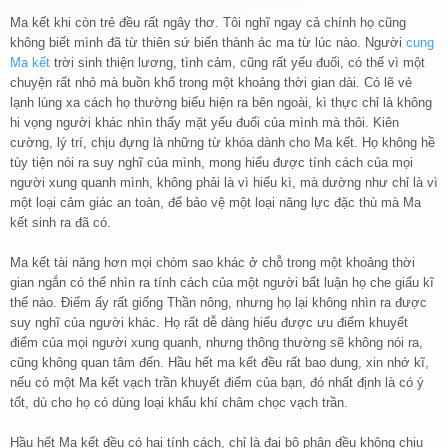
Ma kết khi còn trẻ đều rất ngây thơ. Tôi nghĩ ngay cả chính họ cũng
không biết mình đã từ thiên sứ biến thành ác ma từ lúc nào. Người
cung
Ma kết
trời sinh thiện lương, tình cảm, cũng rất yếu đuối, có thể vì một
chuyện rất nhỏ mà buồn khổ trong một khoảng thời gian dài. Có lẽ vẻ
lạnh lùng xa cách họ thường biểu hiện ra bên ngoài, kì thực chỉ là không
hi vọng người khác nhìn thấy mặt yếu đuối của mình mà thôi. Kiên
cường, lý trí, chịu đựng là những từ khóa dành cho Ma kết. Họ không hề
tùy tiện nói ra suy nghĩ của mình, mong hiểu được tính cách của mọi
người xung quanh mình, không phải là vì hiếu kì, mà dường như chỉ là vì
một loại cảm giác an toàn, để bảo vệ một loại năng lực đặc thù mà Ma
kết sinh ra đã có.
Ma kết tài năng hơn mọi chòm sao khác ở chỗ trong một khoảng thời
gian ngắn có thể nhìn ra tính cách của một người bất luận họ che giấu kĩ
thế nào. Điểm ấy rất giống Thần nông, nhưng họ lại không nhìn ra được
suy nghĩ của người khác. Họ rất dễ dàng hiểu được ưu điểm khuyết
điểm của mọi người xung quanh, nhưng thông thường sẽ không nói ra,
cũng không quan tâm đến. Hầu hết ma kết đều rất bao dung, xin nhớ kĩ,
nếu có một Ma kết vạch trần khuyết điểm của bạn, đó nhất định là có ý
tốt, dù cho họ có dùng loại khẩu khí châm chọc vạch trần.
Hầu hết Ma kết đều có hai tính cách, chỉ là đại bộ phận đều không chịu