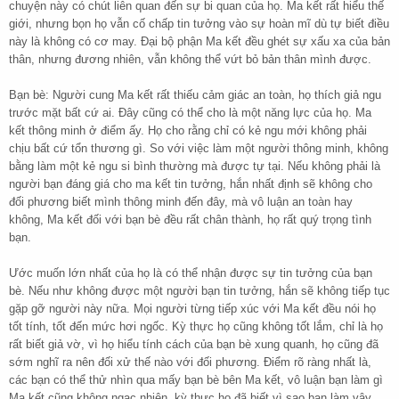
chuyện này có chút liên quan đến sự bi quan của họ. Ma kết rất hiểu thế
giới, nhưng bọn họ vẫn cố chấp tin tưởng vào sự hoàn mĩ dù tự biết điều
này là không có cơ may. Đại bộ phận Ma kết đều ghét sự xấu xa của bản
thân, nhưng đương nhiên, vẫn không thể vứt bỏ bản thân mình được.
Bạn bè: Người cung Ma kết rất thiếu cảm giác an toàn, họ thích giả ngu
trước mặt bất cứ ai. Đây cũng có thể cho là một năng lực của họ. Ma
kết thông minh ở điểm ấy. Họ cho rằng chỉ có kẻ ngu mới không phải
chịu bất cứ tổn thương gì. So với việc làm một người thông minh, không
bằng làm một kẻ ngu si bình thường mà được tự tại. Nếu không phải là
người bạn đáng giá cho ma kết tin tưởng, hắn nhất định sẽ không cho
đối phương biết mình thông minh đến đây, mà vô luận an toàn hay
không, Ma kết đối với bạn bè đều rất chân thành, họ rất quý trọng tình
bạn.
Ước muốn lớn nhất của họ là có thể nhận được sự tin tưởng của bạn
bè. Nếu như không được một người bạn tin tưởng, hắn sẽ không tiếp tục
gặp gỡ người này nữa. Mọi người từng tiếp xúc với Ma kết đều nói họ
tốt tính, tốt đến mức hơi ngốc. Kỳ thực họ cũng không tốt lắm, chỉ là họ
rất biết giả vờ, vì họ hiểu tính cách của bạn bè xung quanh, họ cũng đã
sớm nghĩ ra nên đối xử thế nào với đối phương. Điểm rõ ràng nhất là,
các bạn có thể thử nhìn qua mấy bạn bè bên Ma kết, vô luận bạn làm gì
Ma kết cũng không ngạc nhiên, kỳ thực họ đã biết vì sao bạn làm vậy