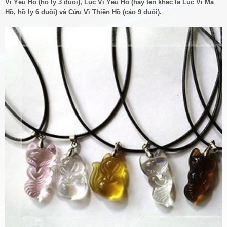
Vĩ Yêu Hồ (hồ ly 3 đuôi), Lục Vĩ Yêu Hồ (hay tên khác là Lục Vĩ Ma
Hồ, hồ ly 6 đuôi) và Cửu Vĩ Thiên Hồ (cáo 9 đuôi).