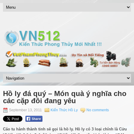
Hồ ly đá quý – Món quà ý nghĩa cho
các cặp đôi đang yêu
September 13, 2011
Kiến Thức Hồ Ly
No comments
Cáo tu hành thành tinh sẽ gọi là hồ ly. Hồ ly có 3 loại chính là Cửu