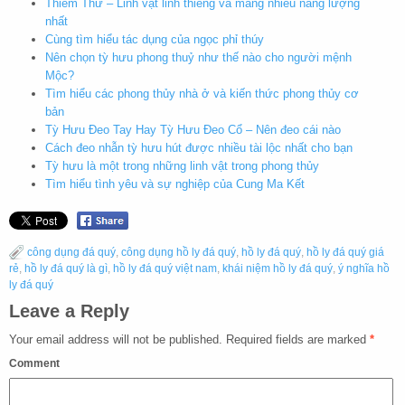
Thiềm Thừ – Linh vật linh thiêng và mang nhiều năng lượng
nhất
Cùng tìm hiểu tác dụng của ngọc phỉ thúy
Nên chọn tỳ hưu phong thuỷ như thế nào cho người mệnh
Mộc?
Tìm hiểu các phong thủy nhà ở và kiến thức phong thủy cơ
bản
Tỳ Hưu Đeo Tay Hay Tỳ Hưu Đeo Cổ – Nên đeo cái nào
Cách đeo nhẫn tỳ hưu hút được nhiều tài lộc nhất cho bạn
Tỳ hưu là một trong những linh vật trong phong thủy
Tìm hiểu tình yêu và sự nghiệp của Cung Ma Kết
công dụng đá quý
,
công dụng hồ ly đá quý
,
hồ ly đá quý
,
hồ ly đá quý giá
rẻ
,
hồ ly đá quý là gì
,
hồ ly đá quý việt nam
,
khái niệm hồ ly đá quý
,
ý nghĩa hồ
ly đá quý
Leave a Reply
Your email address will not be published.
Required fields are marked
*
Comment