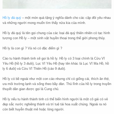
Hồ ly đá quý
– một món quà tặng ý nghĩa dành cho các cặp đôi yêu nhau
và những người mong muốn tìm thấy nửa kia của mình.
Hồ ly đá quý là tên gọi chung của các loại đá quý thiên nhiên có tạc hình
tượng con Hồ ly – một sinh vật huyền thoại trong thế giới phong thủy.
Hồ ly là con gì ? Và nó có đặc điểm gì ?
Cáo tu hành thành tinh sẽ gọi là hồ ly. Hồ ly có 3 loại chính là Cửu Vĩ
Yêu Hồ (hồ ly 3 đuôi), Lục Vĩ Yêu Hồ (hay tên khác là Lục Vĩ Ma Hồ, hồ
ly 6 đuôi) và Cửu Vĩ Thiên Hồ (cáo 9 đuôi).
Hồ ly có bề ngoài như một con cáo nhưng chỉ có giống cái, thích ăn thịt,
ưa môi trường lạnh và sống theo bầy đàn. Thủ lĩnh của hồ ly trong truyền
thuyết dân gian được gọi là Cung chủ.
Hồ ly nếu tu hành thành tinh có thể biến hình người là một cô gái có vẻ
đẹp sắc nước nghiêng thành và trí tuệ tài hoa xuất chúng. Ngoài ra nó
còn biết huyễn thuật mê hoặc lòng người.