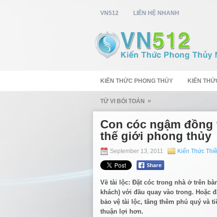
VN512
LIÊN HỆ NHANH
KIÊN THỨC PHONG THỦY
KIẾN THỨ
»
TỬ VI BÓI TOÁN
Con cóc ngậm đồng ti
thế giới phong thủy
September 13, 2011
Kiến Thức Thi
Về tài lộc: Đặt cóc trong nhà ở trên b
khách) với đầu quay vào trong. Hoặc đặ
bảo vệ tài lộc, tăng thêm phú quý và ti
thuận lợi hơn.