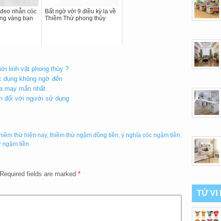
 đeo nhẫn cóc
Bất ngờ với 9 điều kỳ lạ về
ằng vàng bạn
Thiềm Thừ phong thủy
iới linh vật phong thủy ?
ác dụng không ngờ đến
ĩa may mắn nhất
n đối với người sử dụng
thiềm thừ hiện nay
,
thiềm thừ ngậm đồng tiền
,
ý nghĩa cóc ngậm tiền
,
ừ ngậm tiền
Required fields are marked
*
TỬ VI