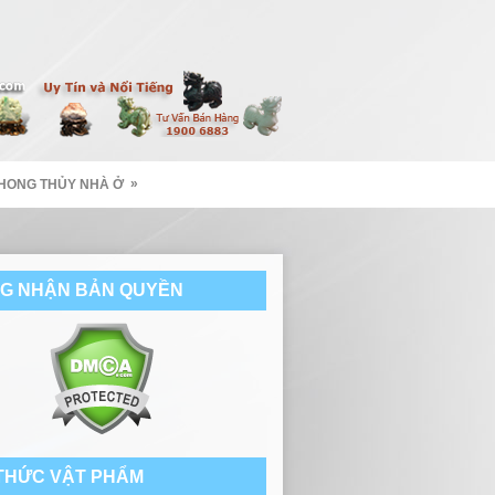
»
HONG THỦY NHÀ Ở
G NHẬN BẢN QUYỀN
 THỨC VẬT PHẨM