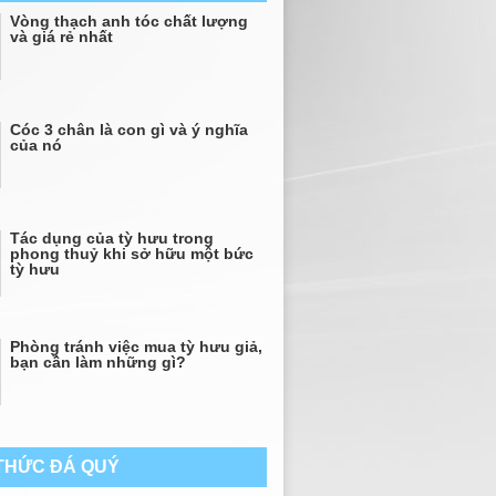
Vòng thạch anh tóc chất lượng
và giá rẻ nhất
Cóc 3 chân là con gì và ý nghĩa
của nó
Tác dụng của tỳ hưu trong
phong thuỷ khi sở hữu một bức
tỳ hưu
Phòng tránh việc mua tỳ hưu giả,
bạn cần làm những gì?
 THỨC ĐÁ QUÝ