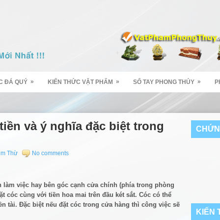
»
»
»
C ĐÁ QUÝ
KIẾN THỨC VẬT PHẨM
SỔ TAY PHONG THỦY
P
ền và ý nghĩa đặc biệt trong
CHỨN
ềm Thừ
No comments
àn làm việc hay bên góc cạnh cửa chính (phía trong phòng
t cóc cùng với tiền hoa mai trên đầu két sắt. Cóc có thể
ền tài. Đặc biệt nếu đặt cóc trong cửa hàng thì công việc sẽ
KIẾN