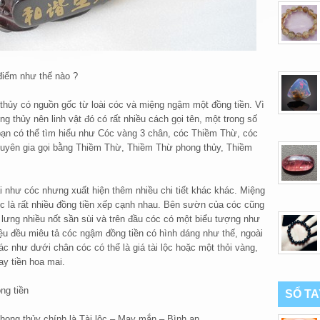
điểm như thế nào ?
 thủy có nguồn gốc từ loài cóc và miệng ngậm một đồng tiền. Vì
ng thủy nên linh vật đó có rất nhiều cách gọi tên, một trong số
bạn có thể tìm hiểu như Cóc vàng 3 chân, cóc Thiềm Thừ, cóc
chuyên gia gọi bằng Thiềm Thừ, Thiềm Thừ phong thủy, Thiềm
 như cóc nhưng xuất hiện thêm nhiều chi tiết khác khác. Miệng
c là rất nhiều đồng tiền xếp cạnh nhau. Bên sườn của cóc cũng
n lưng nhiều nốt sần sùi và trên đầu cóc có một biểu tượng như
liệu đều miêu tả cóc ngậm đồng tiền có hình dáng như thế, ngoài
c như dưới chân cóc có thể là giá tài lộc hoặc một thỏi vàng,
ay tiền hoa mai.
ng tiền
SỔ T
hong thủy chính là Tài lộc – May mắn – Bình an.