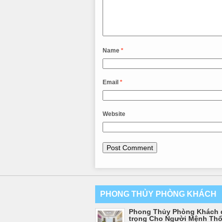
Name
*
Email
*
Website
PHONG THỦY PHÒNG KHÁCH
Phong Thủy Phòng Khách 
trọng Cho Người Mệnh Th