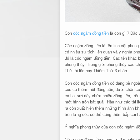
Con
cóc ngậm đồng tiền
là con gì ? Đặc 
Cóc ngậm đồng tiền là tên linh vật phong
có nhiều sự tích liên quan và ý nghĩa pho
đó là cóc ngậm đồng tiền. Các tên khác 
phong thủy. Trong giới phong thủy các 
Thừ tài lộc hay Thiềm Thừ 3 chân.
Con cóc ngậm đồng tiền có dáng bề ngoài
cóc có thêm một đồng tiền, dưới chân có
có hai sợi dây chứa nhiều đồng tiền, trê
một hình tròn bát quái. Hầu như các tài 
ra còn xuất hiện thêm những hình ảnh khá
trên lưng cóc có thể cõng thêm bắp cải h
Ý nghĩa phong thủy của con cóc ngậm đồ
Cóc ngậm đồng tiền mang tới 3 ý nghĩa p