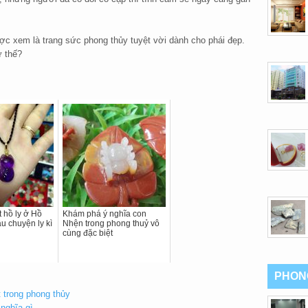
ược xem là trang sức phong thủy tuyệt vời dành cho phái đẹp.
 thế?
t hồ ly ở Hồ
Khám phá ý nghĩa con
u chuyện ly kì
Nhện trong phong thuỷ vô
cùng đặc biệt
PHON
t trong phong thủy
nghĩa gì