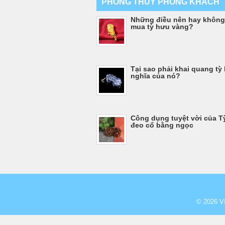
PHONG THỦY PHÒNG KHÁCH
Những điều nên hay không
mua tỳ hưu vàng?
Tại sao phải khai quang tỳ
nghĩa của nó?
Công dụng tuyệt vời của T
đeo cổ bằng ngọc
© 2026
V