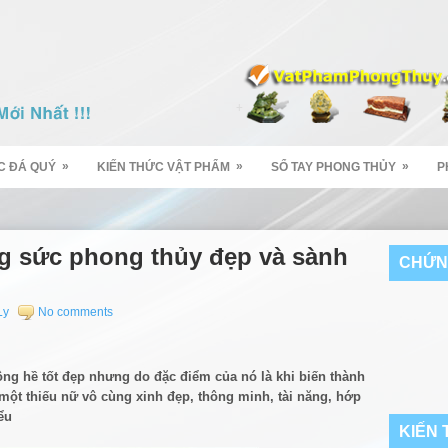
»
»
»
C ĐÁ QUÝ
KIẾN THỨC VẬT PHẨM
SỔ TAY PHONG THỦY
P
ng sức phong thủy đẹp và sành
CHỨN
Ly
No comments
ông hề tốt đẹp nhưng do đặc điểm của nó là khi biến thành
ột thiếu nữ vô cùng xinh đẹp, thông minh, tài năng, hớp
ểu
KIẾN