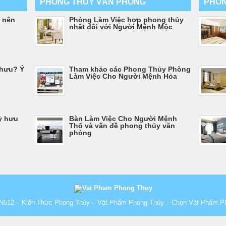
PHONG THỦY VĂN PHÒNG
PHON
 nên
Phòng Làm Việc hợp phong thủy
nhất đối với Người Mệnh Mộc
 hưu? Ý
Tham khảo các Phong Thủy Phòng
Làm Việc Cho Người Mệnh Hỏa
ỳ hưu
Bàn Làm Việc Cho Người Mệnh
Thổ và vấn đề phong thủy văn
phòng
N512 – Kiến Thức Phong Thủy – Vật Phẩm Phong Thủy – Chọn Vật Phẩm P