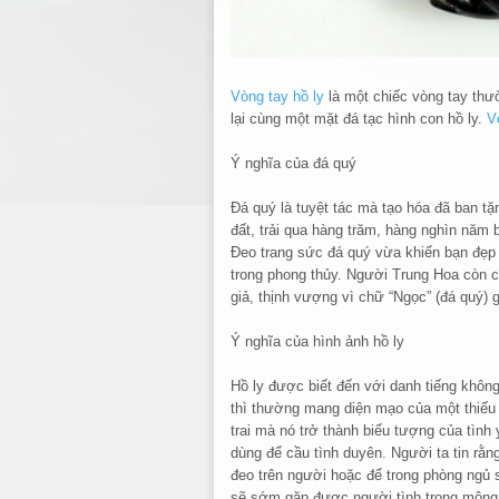
Vòng tay hồ ly
là một chiếc vòng tay thư
lại cùng một mặt đá tạc hình con hồ ly.
V
Ý nghĩa của đá quý
Đá quý là tuyệt tác mà tạo hóa đã ban tặ
đất, trải qua hàng trăm, hàng nghìn năm 
Đeo trang sức đá quý vừa khiến bạn đẹp 
trong phong thủy. Người Trung Hoa còn 
giả, thịnh vượng vì chữ “Ngọc” (đá quý)
Ý nghĩa của hình ảnh hồ ly
Hồ ly được biết đến với danh tiếng không
thì thường mang diện mạo của một thiếu 
trai mà nó trở thành biểu tượng của tình
dùng để cầu tình duyên. Người ta tin rằng
đeo trên người hoặc để trong phòng ngủ 
sẽ sớm gặp được người tình trong mộng,