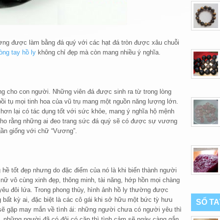
ờng được làm bằng đá quý với các hạt đá tròn được xâu chuỗi
òng tay hồ ly
không chỉ đẹp mà còn mang nhiều ý nghĩa.
ng cho con người. Những viên đá được sinh ra từ trong lòng
bồi tụ mọi tinh hoa của vũ trụ mang một nguồn năng lượng lớn.
hơn lại có tác dụng tốt với sức khỏe, mang ý nghĩa hộ mệnh
cho rằng những ai đeo trang sức đá quý sẽ có được sự vương
 gần giống với chữ “Vương”.
 hề tốt đẹp nhưng do đặc điểm của nó là khi biến thành người
nữ vô cùng xinh đẹp, thông minh, tài năng, hớp hồn mọi chàng
 yêu đôi lứa. Trong phong thủy, hình ảnh hồ ly thường được
 bất kỳ ai, đặc biệt là các cô gái khi sở hữu một bức tỳ hưu
SỔ T
sẽ gặp may mắn về tình ái: những người chưa có người yêu thì
 những người đã có đôi có cặp thì tình cảm sẽ ngày càng gắn