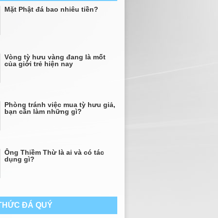
Mặt Phật đá bao nhiêu tiền?
Vòng tỳ hưu vàng đang là mốt
của giới trẻ hiện nay
Phòng tránh việc mua tỳ hưu giả,
bạn cần làm những gì?
Ông Thiềm Thừ là ai và có tác
dụng gì?
 THỨC ĐÁ QUÝ