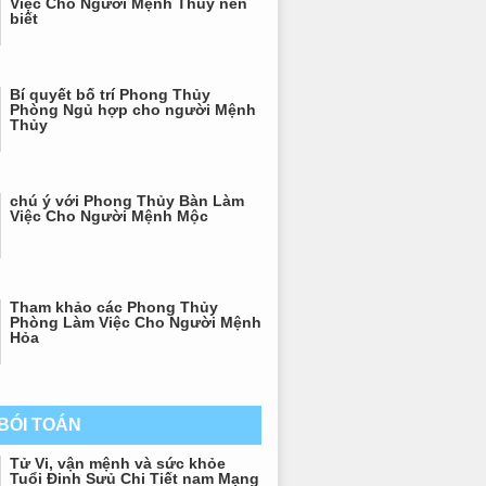
Việc Cho Người Mệnh Thủy nên
biết
Bí quyết bố trí Phong Thủy
Phòng Ngủ hợp cho người Mệnh
Thủy
chú ý với Phong Thủy Bàn Làm
Việc Cho Người Mệnh Mộc
Tham khảo các Phong Thủy
Phòng Làm Việc Cho Người Mệnh
Hỏa
 BÓI TOÁN
Tử Vi, vận mệnh và sức khỏe
Tuổi Đinh Sưủ Chi Tiết nam Mạng