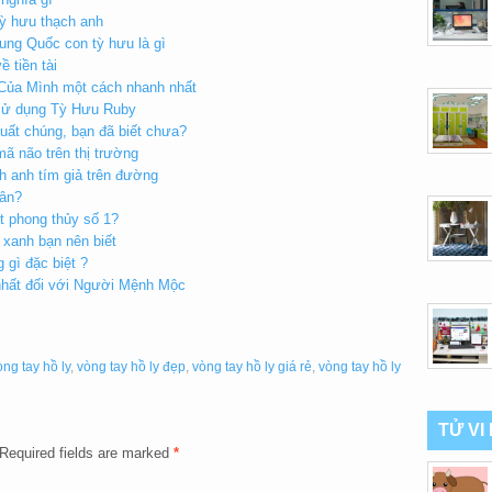
ỳ hưu thạch anh
ung Quốc con tỳ hưu là gì
 tiền tài
Của Mình một cách nhanh nhất
 sử dụng Tỳ Hưu Ruby
uất chúng, bạn đã biết chưa?
mã não trên thị trường
h anh tím giả trên đường
hân?
t phong thủy số 1?
 xanh bạn nên biết
 gì đặc biệt ?
nhất đối với Người Mệnh Mộc
òng tay hồ ly
,
vòng tay hồ ly đẹp
,
vòng tay hồ ly giá rẻ
,
vòng tay hồ ly
TỬ VI
Required fields are marked
*