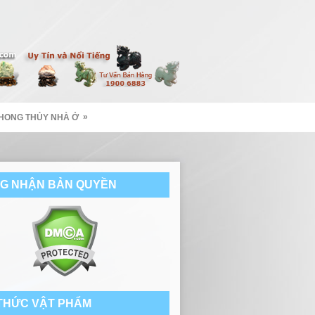
»
HONG THỦY NHÀ Ở
G NHẬN BẢN QUYỀN
 THỨC VẬT PHẨM