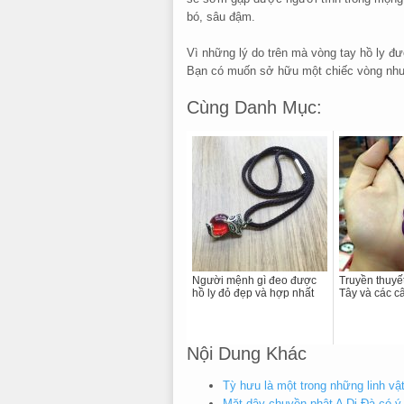
bó, sâu đậm.
Vì những lý do trên mà vòng tay hồ ly đ
Bạn có muốn sở hữu một chiếc vòng như
Cùng Danh Mục:
Người mệnh gì đeo được
Truyền thuyế
hồ ly đỏ đẹp và hợp nhất
Tây và các câ
Nội Dung Khác
Tỳ hưu là một trong những linh vậ
Mặt dây chuyền phật A Di Đà có ý 