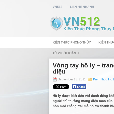
VN512
LIÊN HỆ NHANH
KIÊN THỨC PHONG THỦY
KIẾN THỨ
»
TỬ VI BÓI TOÁN
Vòng tay hồ ly – tra
điệu
September 13, 2011
Kiến Thức Hồ 
Hồ ly được biết đến với danh tiếng kh
người thì thường mang diện mạo của m
hồn mọi chàng trai mà nó trở thành bi