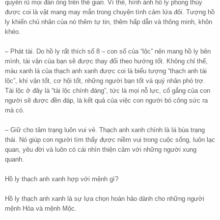
quyến rũ mọi đàn ông trên thế gian. Vì thể, hình ảnh hồ ly phong thủy
được coi là vật mang may mắn trong chuyện tình cảm lứa đôi. Tượng hồ
ly khiến chủ nhân của nó thêm tự tin, thêm hấp dẫn và thông minh, khôn
khéo.
– Phát tài. Do hồ ly rất thích số 8 – con số của “lộc” nên mang hồ ly bên
mình, tài vận của bạn sẽ được thay đổi theo hướng tốt. Không chỉ thế,
màu xanh lá của thạch anh xanh được coi là biểu tượng “thạch anh tài
lộc”, khí vận tốt, cơ hội tốt, những người bạn tốt và quý nhân phò trợ.
Tài lộc ở đây là “tài lộc chính đáng”, tức là mọi nỗ lực, cố gắng của con
người sẽ được đền đáp, là kết quả của việc con người bỏ công sức ra
mà có.
– Giữ cho tâm trạng luôn vui vẻ. Thạch anh xanh chính là lá bùa trạng
thái. Nó giúp con người tìm thấy đựợc niềm vui trong cuộc sống, luôn lạc
quan, yêu đời và luôn có cái nhìn thiện cảm với những người xung
quanh.
Hồ ly thạch anh xanh hợp với mệnh gì?
Hồ ly thạch anh xanh là sự lựa chọn hoàn hảo dành cho những người
mệnh Hỏa và mệnh Mộc.