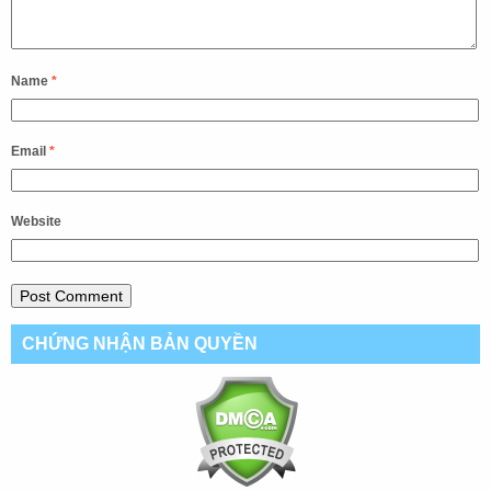
Name
*
Email
*
Website
CHỨNG NHẬN BẢN QUYỀN