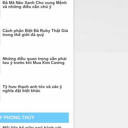
Đá Mã Não Xanh Cho cung Mệnh
và những điều cần chú ý
Cách phân Biệt Đá Ruby Thật Giả
trong thế giới đá quý
Những điều quan trọng cần phải
lưu ý trước khi Mua Kim Cương
Tỳ hưu thạch anh tóc và các ý
nghĩa đặt biệt khác
AY PHONG THỦY
Mối liên hệ giữa ngũ hành với