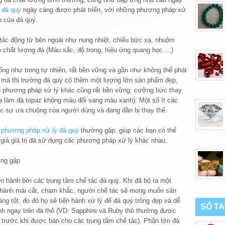
 đá quý
ngày càng được phát triển, với những phương pháp xử
p của đá quý.
ác động từ bên ngoài như nung nhiệt, chiếu bức xạ, nhuộm
 chất lượng đá (Màu sắc, độ trong, hiệu ứng quang học …)
ống như trong tự nhiên, rất bền vững và gần như không thể phát
mà thị trường đá quý có thêm một lượng lớn sản phẩm đẹp,
ố phương pháp xử lý khác cũng rất bền vững, cưỡng bức thay
xạ làm đá topaz không màu đổi sang màu xanh). Một số ít các
 sự ưa chuộng của người dùng và đang dần bị thay thế.
g
phương pháp xử lý đá quý
thường gặp, giúp các bạn có thể
iá giá trị đá sử dụng các phương pháp xử lý khác nhau.
ờng gặp
n hành bởi các trung tâm chế tác đá quý. Khi đã bỏ ra một
n hành mài cắt, chạm khắc, người chế tác sẽ mong muốn sản
ng tốt, đo đó họ sẽ tiến hành xử lý để đá quý trông đẹp và dễ
SỔ T
ành ngay trên đá thô (VD: Sapphire và Ruby thô thường được
c trước khi được bán cho các trung tâm chế tác). Phần lớn đá