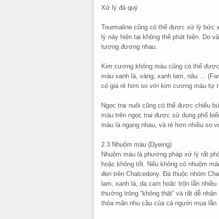
Xử lý đá quý
Tourmaline cũng có thể được xử lý bức 
lý này hiện tại không thể phát hiện. Do v
tương đương nhau.
Kim cương không màu cũng có thể được c
màu xanh lá, vàng, xanh lam, nâu … (Fa
có giá rẻ hơn so với kim cương màu tự n
Ngọc trai nuôi cũng có thể được chiếu 
màu trên ngọc trai được sử dụng phổ biế
màu là ngang nhau, và rẻ hơn nhiều so vớ
2.3 Nhuộm màu (Dyeing)
Nhuộm màu là phương pháp xử lý rất phổ 
hoặc không tốt. Nếu không có nhuộm mà
đen trên Chalcedony. Đá thuộc nhóm Ch
lam, xanh lá, da cam hoặc trộn lẫn nhi
thường trông “không thật” và rất dễ nhận 
thỏa mãn nhu cầu của cả người mua lẫn 