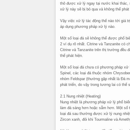
thô được xử lý ngay tại nước khai thác, 
xử lý này sẽ bị bỏ qua và không thể phát 
Vậy việc xử lý tác động thế nào tới giá trị
áp dụng phương pháp xử lý nào.
Một số loại đá sẽ không thể được phổ biế
2 ví dụ rõ nhất. Citrine và Tanzanite có
Citrine và Tanzanite trên thị trường đều 
thể phát hiện.
Một số loại đá chưa có phương pháp xử lý
Spinel, các loại đá thuộc nhóm Chrysober
nhóm Feldspar (thường gặp nhất là Đá mặt
phát triển, do vậy trong tương lai có thể
2.1 Nung nhiệt (Heating)
Nung nhiệt là phương pháp xử lý phổ biến
làm đá sáng hơn hoặc sẫm hơn. Một số t
loại đá sau thường được xử lý nung nhiệt
Zircon xanh, đôi khi Tourmaline và Amet