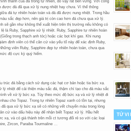
hình thành của đá trong tự nhiên, do vậy rất bền vững. Với công
n được đá đã qua xử lý nung nhiệt hay chưa. Vì thế thông
giữa đá tự nhiên hoàn toàn và đá đã được nung nhiệt. Trong hầu
 màu sắc đẹp hơn, nên giá trị còn cao hơn đá chưa qua xử lý.
anh sẽ gần như không thể xuất hiện trên thị trường nếu không có
lệ là Ruby, Sapphire xử lý nhiệt. Ruby, Sapphire tự nhiên hoàn
(Giống trong thạch anh tóc) hoặc các bọt khí gas. Khi nung
giám định viên có thể căn cứ vào yếu tố này để xác định Ruby,
Những viên Ruby, Sapphire đẹp tự nhiên hoàn toàn, chưa qua
o mức độ cực kỳ quý hiếm.
u trúc đá bằng cách sử dụng các hạt cơ bản hoặc tia bức xạ.
 lý nhiệt để cải thiện màu sắc đá, thậm chí tạo cho đá màu sắc
hình về xử lý bức xạ. Tùy theo mức độ bức xạ và xử lý nhiệt đi
nhau cho Topaz. Trong tự nhiên Topaz xanh có tồn tại, nhưng
h đã qua xử lý bức xạ sẽ có những vết chuyển màu trong lòng
ăn cứ vào dấu hiệu này để nhận biết Topaz xử lý. Hầu hết
TỬ VI
c xạ, và có giá thành trên mỗi ct tương đối rẻ so với các loại
re, Zircon, Paraiba Tourmaline …