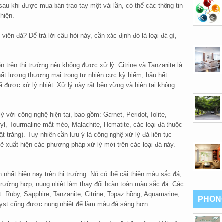
sau khi được mua bán trao tay một vài lần, có thể các thông tin
hiện.
 viên đá? Để trả lời câu hỏi này, cần xác định đó là loại đá gì,
n trên thị trường nếu không được xử lý. Citrine và Tanzanite là
 chất lượng thương mại trong tự nhiên cực kỳ hiếm, hầu hết
đã được xử lý nhiệt. Xử lý này rất bền vững và hiện tại không
 với công nghệ hiện tại, bao gồm: Garnet, Peridot, Iolite,
yl, Tourmaline mắt mèo, Malachite, Hematite, các loại đá thuộc
 trăng). Tuy nhiên cần lưu ý là công nghệ xử lý đá liên tục
 sẽ xuất hiện các phương pháp xử lý mới trên các loại đá này.
 nhất hiện nay trên thị trường. Nó có thể cải thiện màu sắc đá,
rường hợp, nung nhiệt làm thay đổi hoàn toàn màu sắc đá. Các
: Ruby, Sapphire, Tanzanite, Citrine, Topaz hồng, Aquamarine,
PHON
hyst cũng được nung nhiệt để làm màu đá sáng hơn.