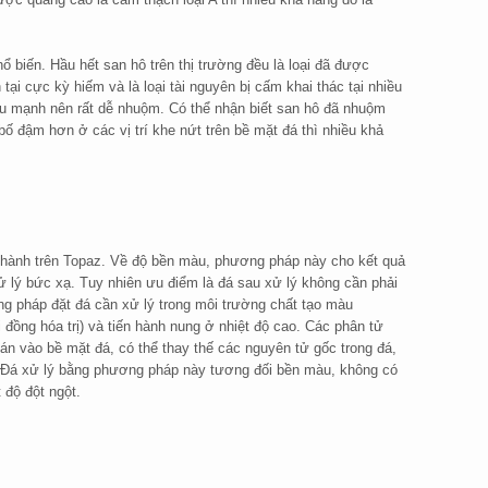
 biến. Hầu hết san hô trên thị trường đều là loại đã được
ại cực kỳ hiếm và là loại tài nguyên bị cấm khai thác tại nhiều
àu mạnh nên rất dễ nhuộm. Có thể nhận biết san hô đã nhuộm
 đậm hơn ở các vị trí khe nứt trên bề mặt đá thì nhiều khả
hành trên Topaz. Về độ bền màu, phương pháp này cho kết quả
 lý bức xạ. Tuy nhiên ưu điểm là đá sau xử lý không cần phải
g pháp đặt đá cần xử lý trong môi trường chất tạo màu
đồng hóa trị) và tiến hành nung ở nhiệt độ cao. Các phân tử
n vào bề mặt đá, có thể thay thế các nguyên tử gốc trong đá,
á. Đá xử lý bằng phương pháp này tương đối bền màu, không có
 độ đột ngột.