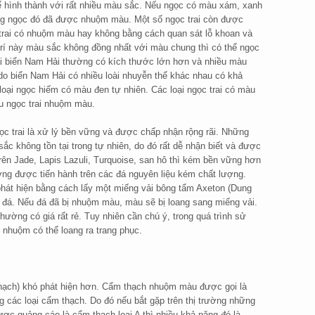
ể hình thành với rất nhiều màu sắc. Nếu ngọc có màu xám, xanh
ăng ngọc đó đã được nhuộm màu. Một số ngọc trai còn được
trai có nhuộm màu hay không bằng cách quan sát lỗ khoan và
 trí này màu sắc không đồng nhất với màu chung thì có thể ngọc
ại biển Nam Hải thường có kích thước lớn hơn và nhiều màu
 do biển Nam Hải có nhiều loài nhuyễn thể khác nhau có khả
 loại ngọc hiếm có màu đen tự nhiên. Các loại ngọc trai có màu
u ngọc trai nhuộm màu.
c trai là xử lý bền vững và được chấp nhận rộng rãi. Những
 không tồn tại trong tự nhiên, do đó rất dễ nhận biết và được
ên Jade, Lapis Lazuli, Turquoise, san hô thì kém bền vững hơn
ng được tiến hành trên các đá nguyên liệu kém chất lượng.
hát hiện bằng cách lấy một miếng vải bông tẩm Axeton (Dung
t đá. Nếu đá đã bị nhuộm màu, màu sẽ bị loang sang miếng vải.
ường có giá rất rẻ. Tuy nhiên cần chú ý, trong quá trình sử
 nhuộm có thể loang ra trang phục.
hạch) khó phát hiện hơn. Cẩm thạch nhuộm màu được gọi là
ong các loại cẩm thạch. Do đó nếu bắt gặp trên thị trường những
được quảng cáo là cẩm thạch loại A thì nhiều khả năng đó là