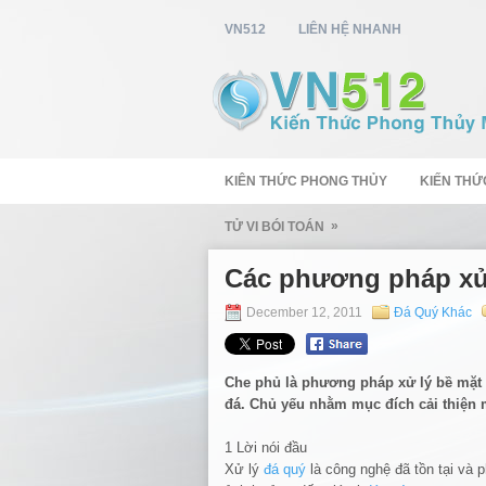
VN512
LIÊN HỆ NHANH
KIÊN THỨC PHONG THỦY
KIẾN THỨ
»
TỬ VI BÓI TOÁN
Các phương pháp xử 
December 12, 2011
Đá Quý Khác
Che phủ là phương pháp xử lý bề mặt
đá. Chủ yếu nhằm mục đích cải thiện 
1 Lời nói đầu
Xử lý
đá quý
là công nghệ đã tồn tại và p