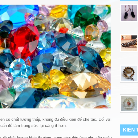
iên có chất lượng thấp, không đủ điều kiện để chế tác. Đối với
uẩn để làm trang sức lại càng ít hơn.
KIẾN
ng đá chất lượng bình thường, cung như đáp ứng nhu cầu ngày