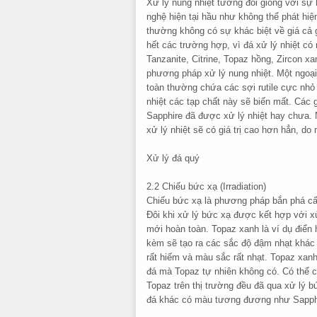
Xử lý nung nhiệt tương đối giống với sự 
nghệ hiện tại hầu như không thể phát hiệ
thường không có sự khác biệt về giá cả 
hết các trường hợp, vì đá xử lý nhiệt có
Tanzanite, Citrine, Topaz hồng, Zircon x
phương pháp xử lý nung nhiệt. Một ngoại 
toàn thường chứa các sợi rutile cực nhỏ 
nhiệt các tạp chất này sẽ biến mất. Các 
Sapphire đã được xử lý nhiệt hay chưa. 
xử lý nhiệt sẽ có giá trị cao hơn hẳn, d
Xử lý đá quý
2.2 Chiếu bức xạ (Irradiation)
Chiếu bức xạ là phương pháp bắn phá cấ
Đôi khi xử lý bức xạ được kết hợp với xử
mới hoàn toàn. Topaz xanh là ví dụ điển 
kèm sẽ tạo ra các sắc độ đậm nhạt khác 
rất hiếm và màu sắc rất nhạt. Topaz xan
đá mà Topaz tự nhiên không có. Có thể c
Topaz trên thị trường đều đã qua xử lý bứ
đá khác có màu tương đương như Sapphi