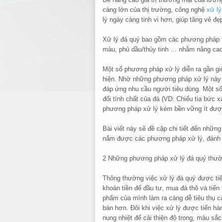
càng lớn của thị trường, công nghệ
xử lý
lý ngày càng tinh vi hơn, giúp tăng vẻ đẹ
Xử lý đá quý bao gồm các phương pháp t
màu, phủ dầu/thủy tinh … nhằm nâng cao
Một số phương pháp xử lý diễn ra gần gi
hiện. Nhờ những phương pháp xử lý này 
đáp ứng nhu cầu người tiêu dùng. Một s
đổi tính chất của đá (VD: Chiếu tia bức 
phương pháp xử lý kém bền vững ít được
Bài viết này sẽ đề cập chi tiết đến nhữn
nắm được các phương pháp xử lý, đánh g
2 Những phương pháp xử lý đá quý thư
Thông thường việc xử lý đá quý được tiế
khoản tiền để đầu tư, mua đá thô và tiế
phẩm của mình làm ra càng dễ tiêu thụ cà
bán hơn. Đôi khi việc xử lý được tiến h
nung nhiệt để cải thiện độ trong, màu sắ