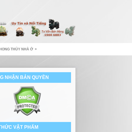
»
HONG THỦY NHÀ Ở
G NHẬN BẢN QUYỀN
 THỨC VẬT PHẨM