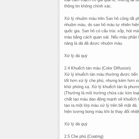
thông tin không chính xác.
Xử lý nhuộm màu trên San hô cũng rất phổ
nhuộm màu, do san hô màu tự nhiên hiện t
quốc gia. San hô có cấu trúc xốp, hút m
màu bằng cách quan sát. Nếu màu phân bố
năng là đá đã được nhuộm màu.
Xử lý đá quý
2.4 Khuếch tán màu (Color Diffusion)
Xử lý khuếch tán màu thường được tiến 
tốt hơn xử lý che phủ, nhưng kém hơn xử
khử phóng xạ. Xử lý khuếch tán là phươn
(Thường là môi trường chứa các kim loại 
chất tạo màu dao động mạnh sẽ khuếch tá
tạo ra một lớp màu xử lý trên bề mặt đ
hiện tượng bong màu khi bị thay đổi nhiệt
Xử lý đá quý
2.5 Che phủ (Coating)