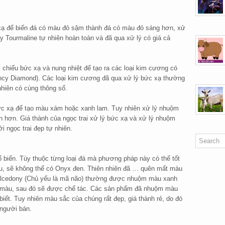
xạ để biến đá có màu đỏ sậm thành đá có màu đỏ sáng hơn, xử
ậy Tourmaline tự nhiên hoàn toàn và đã qua xử lý có giá cả
hiếu bức xạ và nung nhiệt để tạo ra các loại kim cương có
ncy Diamond). Các loại kim cương đã qua xử lý bức xạ thường
hiên có cùng thông số.
bức xạ để tạo màu xám hoặc xanh lam. Tuy nhiên xử lý nhuộm
n hơn. Giá thành của ngọc trai xử lý bức xạ và xử lý nhuộm
i ngọc trai đẹp tự nhiên.
biến. Tùy thuộc từng loại đá mà phương pháp này có thể tốt
u, sẽ không thể có Onyx đen. Thiên nhiên đã … quên mất màu
alcedony (Chủ yếu là mã não) thường được nhuộm màu xanh
ều màu, sau đó sẽ được chế tác. Các sản phẩm đã nhuộm màu
biết. Tuy nhiên màu sắc của chúng rất đẹp, giá thành rẻ, do đó
người bán.