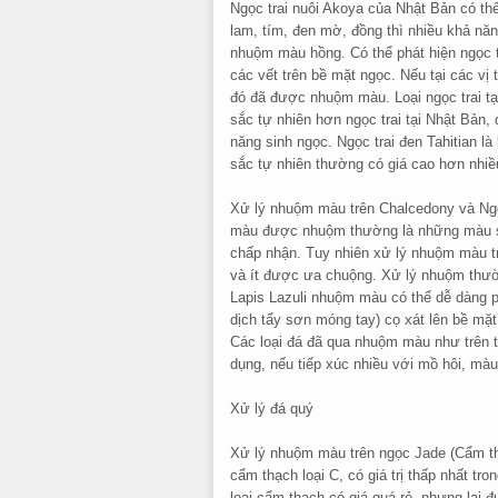
Ngọc trai nuôi Akoya của Nhật Bản có th
lam, tím, đen mờ, đồng thì nhiều khả n
nhuộm màu hồng. Có thể phát hiện ngọc 
các vết trên bề mặt ngọc. Nếu tại các vị
đó đã được nhuộm màu. Loại ngọc trai t
sắc tự nhiên hơn ngọc trai tại Nhật Bản,
năng sinh ngọc. Ngọc trai đen Tahitian là
sắc tự nhiên thường có giá cao hơn nhiề
Xử lý nhuộm màu trên Chalcedony và Ngọ
màu được nhuộm thường là những màu sắc
chấp nhận. Tuy nhiên xử lý nhuộm màu tr
và ít được ưa chuộng. Xử lý nhuộm thườ
Lapis Lazuli nhuộm màu có thể dễ dàng p
dịch tẩy sơn móng tay) cọ xát lên bề mặ
Các loại đá đã qua nhuộm màu như trên th
dụng, nếu tiếp xúc nhiều với mồ hôi, màu
Xử lý đá quý
Xử lý nhuộm màu trên ngọc Jade (Cẩm t
cẩm thạch loại C, có giá trị thấp nhất tr
loại cẩm thạch có giá quá rẻ, nhưng lại 