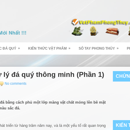
»
»
»
C ĐÁ QUÝ
KIẾN THỨC VẬT PHẨM
SỔ TAY PHONG THỦY
P
lý đá quý thông minh (Phần 1)
CHỨN
No comments
 đá bằng cách phủ một lớp màng vật chất mỏng lên bề mặt
màu sắc đá.
KIẾN
hát triển từ hàng trăm năm nay, và là một yếu tố rất quan trọng