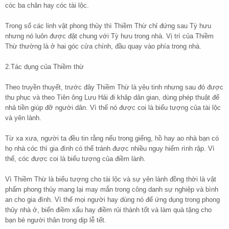
cóc ba chân hay cóc tài lộc.
Trong số các linh vật phong thủy thì Thiềm Thừ chỉ đứng sau Tỳ hưu
nhưng nó luôn được đặt chung với Tỳ hưu trong nhà. Vị trí của Thiềm
Thừ thường là ở hai góc cửa chính, đầu quay vào phía trong nhà.
2.Tác dụng của Thiềm thừ
Theo truyền thuyết, trước đây Thiềm Thừ là yêu tinh nhưng sau đó được
thu phục và theo Tiên ông Lưu Hải đi khăp dân gian, dùng phép thuật để
nhả tiền giúp đỡ người dân. Vì thế nó được coi là biểu tượng của tài lộc
và yên lành.
Từ xa xưa, người ta đều tin rằng nếu trong giếng, hồ hay ao nhà bạn có
họ nhà cóc thì gia đình có thể tránh được nhiều nguy hiểm rình rập. Vì
thế, cóc được coi là biểu tượng của điềm lành.
Vì Thiềm Thừ là biểu tượng cho tài lộc và sự yên lành đồng thời là vật
phẩm phong thủy mang lại may mắn trong công danh sự nghiệp và bình
an cho gia đình. Vì thế mọi người hay dùng nó để ứng dụng trong phong
thủy nhà ở, biến điềm xấu hay điềm rủi thành tốt và làm quà tặng cho
bạn bè người thân trong dịp lễ tết.