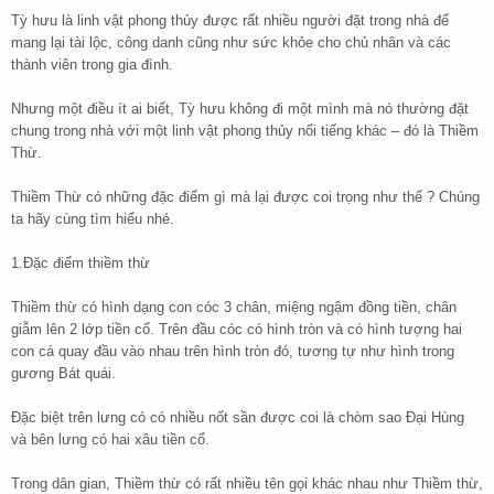
Tỳ hưu là linh vật phong thủy được rất nhiều người đặt trong nhà để
mang lại tài lộc, công danh cũng như sức khỏe cho chủ nhân và các
thành viên trong gia đình.
Nhưng một điều ít ai biết, Tỳ hưu không đi một mình mà nó thường đặt
chung trong nhà với một linh vật phong thủy nổi tiếng khác – đó là Thiềm
Thừ.
Thiềm Thừ có những đặc điểm gì mà lại được coi trọng như thế ? Chúng
ta hãy cùng tìm hiểu nhé.
1.Đặc điểm thiềm thừ
Thiềm thừ có hình dạng con cóc 3 chân, miệng ngậm đồng tiền, chân
giẫm lên 2 lớp tiền cổ. Trên đầu cóc có hình tròn và có hình tượng hai
con cá quay đầu vào nhau trên hình tròn đó, tương tự như hình trong
gương Bát quái.
Đặc biệt trên lưng có có nhiều nốt sần được coi là chòm sao Đại Hùng
và bên lưng có hai xâu tiền cổ.
Trong dân gian, Thiềm thừ có rất nhiều tên gọi khác nhau như Thiềm thừ,