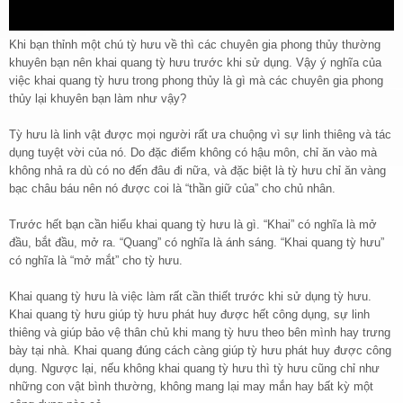
Khi bạn thỉnh một chú tỳ hưu về thì các chuyên gia phong thủy thường
khuyên bạn nên khai quang tỳ hưu trước khi sử dụng. Vậy ý nghĩa của
việc khai quang tỳ hưu trong phong thủy là gì mà các chuyên gia phong
thủy lại khuyên bạn làm như vậy?
Tỳ hưu là linh vật được mọi người rất ưa chuộng vì sự linh thiêng và tác
dụng tuyệt vời của nó. Do đặc điểm không có hậu môn, chỉ ăn vào mà
không nhả ra dù có no đến đâu đi nữa, và đặc biệt là tỳ hưu chỉ ăn vàng
bạc châu báu nên nó được coi là “thần giữ của” cho chủ nhân.
Trước hết bạn cần hiểu khai quang tỳ hưu là gì. “Khai” có nghĩa là mở
đầu, bắt đầu, mở ra. “Quang” có nghĩa là ánh sáng. “Khai quang tỳ hưu”
có nghĩa là “mở mắt” cho tỳ hưu.
Khai quang tỳ hưu là việc làm rất cần thiết trước khi sử dụng tỳ hưu.
Khai quang tỳ hưu giúp tỳ hưu phát huy được hết công dụng, sự linh
thiêng và giúp bảo vệ thân chủ khi mang tỳ hưu theo bên mình hay trưng
bày tại nhà. Khai quang đúng cách càng giúp tỳ hưu phát huy được công
dụng. Ngược lại, nếu không khai quang tỳ hưu thì tỳ hưu cũng chỉ như
những con vật bình thường, không mang lại may mắn hay bất kỳ một