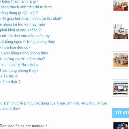
 bằng thạch anh là gì?
 bằng thạch anh trên thị trường
 công dụng gì đặc biệt?
để giúp hút được nhiều tài lộc nhất?
i nhiều tài lộc và may mắn
 phải khai quang không ?
 nữ khi đeo vào các ngón tay
 cổ bằng ngọc ở trong phong thủy
ỳ hưu loại đeo cổ?
ch anh hồng trong phong thủy
với những người mệnh nào?
ớc khi mua Tỳ Hưu Ruby
 Hưu trong phong thủy?
ủa Tỳ hưu?
 là có thật ?
ưu
,
kiến thức về tỳ hưu
,
tác dụng của tỳ hưu
,
tìm hiểu về tỳ hưu
,
tỳ hưu
u phong thủy
TỬ VI
Required fields are marked
*