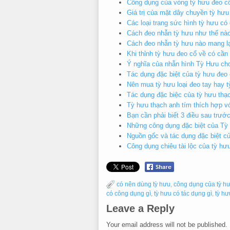
Công dụng của vòng tỳ hưu đeo cổ
Giá trị của mặt dây chuyền tỳ hưu
Các loại trang sức hình tỳ hưu có
Cách đeo nhẫn tỳ hưu như thế nào 
Cách đeo nhẫn tỳ hưu nào mang lạ
Khi thỉnh tỳ hưu đeo cổ về có cần
Ý nghĩa của nhẫn hình Tỳ Hưu cho
Tác dụng đặc biệt của tỳ hưu đeo
Nên mua tỳ hưu loại đeo tay hay t
Tác dụng đặc biệc của tỳ hưu thạ
Tỳ hưu thạch anh tím thích hợp 
Bạn cần phải biết 3 điều sau trư
Những công dụng đặc biệt của Tỳ
Nguồn gốc và tác dụng đặc biệt c
Công dụng chiêu tài lộc của tỳ hưu
có nên dùng tỳ hưu
,
công dụng của tỳ h
có công dụng gì
,
tỳ hưu có tác dụng gì
,
tỳ hư
Leave a Reply
Your email address will not be published.