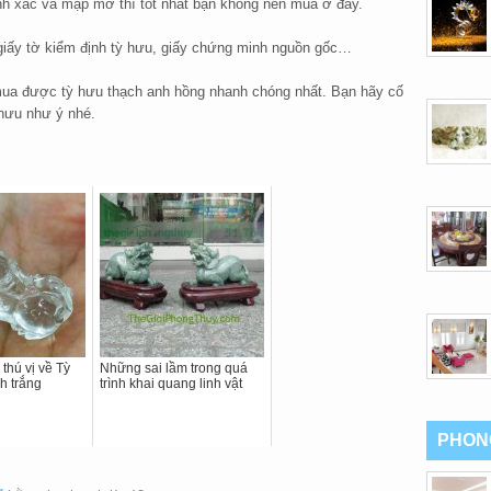
nh xác và mập mờ thì tốt nhất bạn không nên mua ở đây.
giấy tờ kiểm định tỳ hưu, giấy chứng minh nguồn gốc…
mua được tỳ hưu thạch anh hồng nhanh chóng nhất. Bạn hãy cố
hưu như ý nhé.
 thú vị về Tỳ
Những sai lầm trong quá
h trắng
trình khai quang linh vật
PHON