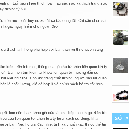
ệnh gì, tuổi bao nhiêu thích loại màu sắc nào và thích trang sức
 hay tượng tỳ hưu….
 trên mới phát huy được tất cả tác dụng tốt. Chỉ cần chọn sai
hí là gây nguy hiểm cho người đeo.
ỳ hưu thạch anh hồng phù hợp với bản thân rồi thì chuyển sang
ìm kiếm trên Internet, thông qua gõ các từ khóa liên quan tới tỳ
ội”. Bạn nên tìm kiếm từ khóa liên quan tới hướng dẫn sử
 bài viết như thế là những trang chất lượng, người bán rất quan
ắn là chất lượng, giá cả hợp lí và chính sách hỗ trợ tốt hơn
rồi bạn nên tham khảo giá của tất cả. Tiếp theo là gọi điện tới
SỔ T
hiều câu liên quan tới chọn lựa tỳ hưu, cách sử dụng, khai
ười bán. Nếu họ giải đáp nhiệt tình và chuẩn xác thì có thể tin