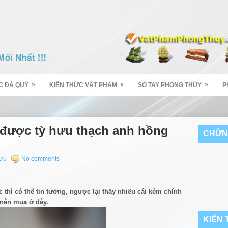
»
»
»
C ĐÁ QUÝ
KIẾN THỨC VẬT PHẨM
SỔ TAY PHONG THỦY
P
 được tỳ hưu thạch anh hồng
CHỨN
Hưu
No comments
c thì có thể tin tưởng, ngược lại thấy nhiều cái kém chính
 nên mua ở đây.
KIẾN