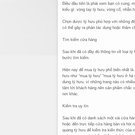
Điều đầu tiên là phải xem bạn có cung, m
kiểu gì: vòng tay tỳ hưu, vòng cổ, nhẫn
Chọn được tỳ hưu phù hợp với những điều
có thể gây ra phản tác dụng hoặc thậm c
Tìm kiếm cửa hàng
Sau khi đã có đầy đủ thông tin về loại t
bước tìm kiếm.
Hiện nay để mua tỳ hưu phổ biến nhất là t
hưu như “mua tỳ hưu” “mua tỳ hưu ở hà n
dụng tỳ hưu, vì những trang nào có nhiều
tâm tới khách hàng nên sản phẩm chắc ch
nơi khác.
Kiểm tra uy tín
Sau khi đã có danh sách một vài cửa hàng 
hoặc đến trực tiếp cửa hàng bán và hỏi n
quang tỳ hưu để kiểm tra kiến thức của ng