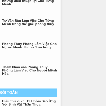
những điều thuận lợi Cho Từng
Mệnh
Tư Vấn Bàn Làm Việc Cho Từng
Mệnh trong thế giới phong thủy
Phong Thủy Phòng Làm Việc Cho
Người Mệnh Thổ và 1 số lưu ý
Tham khảo các Phong Thủy
Phòng Làm Việc Cho Người Mệnh
Hỏa
 BÓI TOÁN
Điều thú vị khi 12 Chòm Sao Ứng
Với Sinh Vật Thần Thoại