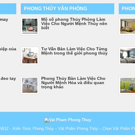
PHONG THỦY VĂN PHÒNG
PHON
 may
Mộ số phong Thủy Phòng Làm
Việc Cho Người Mệnh Thủy nên
biết
hiệp của
Tư Vấn Bàn Làm Việc Cho Từng
Mệnh trong thế giới phong thủy
 đeo tay
Phong Thủy Bàn Làm Việc Cho
Người Mệnh Hỏa và điều quan
trọng khác
N512 – Kiến Thức Phong Thủy – Vật Phẩm Phong Thủy – Chọn Vật Phẩm P