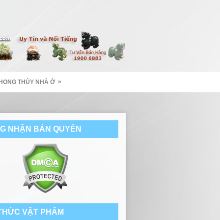
»
HONG THỦY NHÀ Ở
G NHẬN BẢN QUYỀN
 THỨC VẬT PHẨM