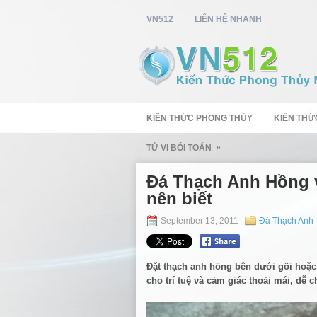
VN512
LIÊN HỆ NHANH
KIÊN THỨC PHONG THỦY
KIẾN THỨ
»
TỬ VI BÓI TOÁN
Đá Thạch Anh Hồng v
nên biết
September 13, 2011
Đá Thạch Anh
Đặt thạch anh hồng bên dưới gối hoặc
cho trí tuệ và cảm giác thoải mái, dễ c