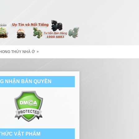
»
HONG THỦY NHÀ Ở
G NHẬN BẢN QUYỀN
 THỨC VẬT PHẨM