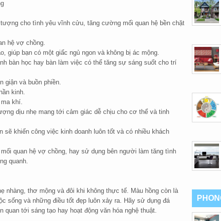
ng
 tượng cho tình yêu vĩnh cửu, tăng cường mối quan hệ bền chặt
uan hệ vợ chồng.
o, giúp bạn có một giấc ngủ ngon và không bị ác mộng.
nh bàn học hay bàn làm việc có thể tăng sự sáng suốt cho trí
n giận và buồn phiền.
hần kinh.
 ma khí.
ượng dịu nhẹ mang tới cảm giác dễ chịu cho cơ thể và tinh
 sẽ khiến công việc kinh doanh luôn tốt và có nhiều khách
 mối quan hệ vợ chồng, hay sử dụng bên người làm tăng tình
ng quanh.
ẹ nhàng, thơ mộng và đôi khi không thực tế. Màu hồng còn là
PHON
uộc sống và những điều tốt đẹp luôn xảy ra. Hãy sử dụng đá
n quan tới sáng tạo hay hoạt động văn hóa nghệ thuật.