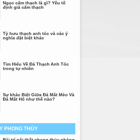
Ngọc cẩm thạch là gì? Yếu tố
định giá cẩm thạch
Tỳ hưu thạch anh tóc và các ý
nghĩa đặt biệt khác
Tìm Hiểu Về Đá Thạch Anh Tóc
trong tự nhiên
Sự khác Biệt Giữa Đá Mắt Mèo Và
Đá Mắt Hổ như thế nào?
AY PHONG THỦY
Bài trí nội thất phong thủy phòng