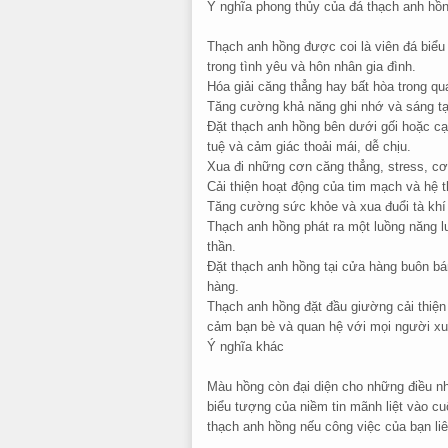
Ý nghĩa phong thủy của đá thạch anh hồ
Thạch anh hồng được coi là viên đá biểu
trong tình yêu và hôn nhân gia đình.
Hóa giải căng thẳng hay bất hòa trong q
Tăng cường khả năng ghi nhớ và sáng tạ
Đặt thạch anh hồng bên dưới gối hoặc cạ
tuệ và cảm giác thoải mái, dễ chịu.
Xua đi những cơn căng thẳng, stress, cơ
Cải thiện hoạt động của tim mạch và hệ t
Tăng cường sức khỏe và xua đuổi tà khí
Thạch anh hồng phát ra một luồng năng l
thần.
Đặt thạch anh hồng tại cửa hàng buôn bán
hàng.
Thạch anh hồng đặt đầu giường cải thiện
cảm bạn bè và quan hệ với mọi người xu
Ý nghĩa khác
Màu hồng còn đại diện cho những điều nh
biểu tượng của niềm tin mãnh liệt vào c
thạch anh hồng nếu công việc của bạn liê