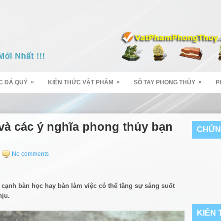
»
»
»
C ĐÁ QUÝ
KIẾN THỨC VẬT PHẨM
SỔ TAY PHONG THỦY
P
à các ý nghĩa phong thủy bạn
CHỨN
No comments
 cạnh bàn học hay bàn làm việc có thể tăng sự sáng suốt
hịu.
KIẾN