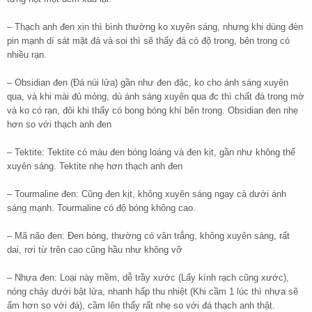
– Thạch anh đen xịn thì bình thường ko xuyên sáng, nhưng khi dùng đèn
pin mạnh dí sát mặt đá và soi thì sẽ thấy đá có độ trong, bên trong có
nhiều rạn.
– Obsidian đen (Đá núi lửa) gần như đen đặc, ko cho ánh sáng xuyên
qua, và khi mài đủ mỏng, dù ánh sáng xuyên qua đc thì chất đá trong mờ
và ko có rạn, đôi khi thấy có bong bóng khí bên trong. Obsidian đen nhẹ
hơn so với thạch anh đen
– Tektite: Tektite có màu đen bóng loáng và đen kịt, gần như không thể
xuyên sáng. Tektite nhẹ hơn thạch anh đen
– Tourmaline đen: Cũng đen kịt, không xuyên sáng ngay cả dưới ánh
sáng mạnh. Tourmaline có độ bóng không cao.
– Mã não đen: Đen bóng, thường có vân trắng, không xuyên sáng, rất
dai, rơi từ trên cao cũng hầu như không vỡ
– Nhựa đen: Loại này mềm, dễ trầy xước (Lấy kính rạch cũng xước),
nóng chảy dưới bật lửa, nhanh hấp thu nhiệt (Khi cầm 1 lúc thì nhựa sẽ
ấm hơn so với đá), cầm lên thấy rất nhẹ so với đá thạch anh thật.