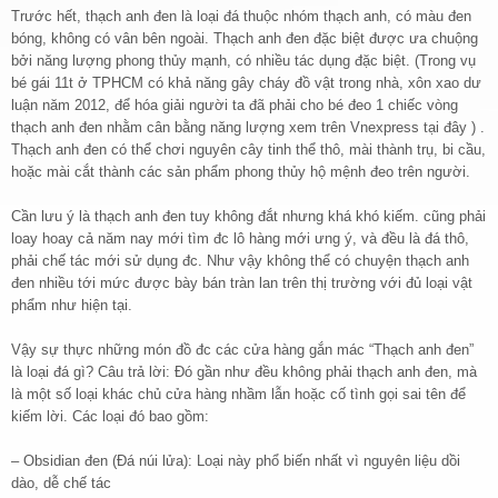
Trước hết, thạch anh đen là loại đá thuộc nhóm thạch anh, có màu đen
bóng, không có vân bên ngoài. Thạch anh đen đặc biệt được ưa chuộng
bởi năng lượng phong thủy mạnh, có nhiều tác dụng đặc biệt. (Trong vụ
bé gái 11t ở TPHCM có khả năng gây cháy đồ vật trong nhà, xôn xao dư
luận năm 2012, để hóa giải người ta đã phải cho bé đeo 1 chiếc vòng
thạch anh đen nhằm cân bằng năng lượng xem trên Vnexpress tại đây ) .
Thạch anh đen có thể chơi nguyên cây tinh thể thô, mài thành trụ, bi cầu,
hoặc mài cắt thành các sản phẩm phong thủy hộ mệnh đeo trên người.
Cần lưu ý là thạch anh đen tuy không đắt nhưng khá khó kiếm. cũng phải
loay hoay cả năm nay mới tìm đc lô hàng mới ưng ý, và đều là đá thô,
phải chế tác mới sử dụng đc. Như vậy không thể có chuyện thạch anh
đen nhiều tới mức được bày bán tràn lan trên thị trường với đủ loại vật
phẩm như hiện tại.
Vậy sự thực những món đồ đc các cửa hàng gắn mác “Thạch anh đen”
là loại đá gì? Câu trả lời: Đó gần như đều không phải thạch anh đen, mà
là một số loại khác chủ cửa hàng nhầm lẫn hoặc cố tình gọi sai tên để
kiếm lời. Các loại đó bao gồm:
– Obsidian đen (Đá núi lửa): Loại này phổ biến nhất vì nguyên liệu dồi
dào, dễ chế tác