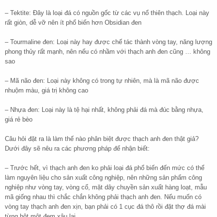
– Tektite: Đây là loại đá có nguồn gốc từ các vụ nổ thiên thạch. Loại này
rất giòn, dễ vỡ nên ít phổ biến hơn Obsidian đen
– Tourmaline đen: Loại này hay được chế tác thành vòng tay, năng lượng
phong thủy rất mạnh, nên nếu có nhầm với thạch anh đen cũng … không
sao
– Mã não đen: Loại này không có trong tự nhiên, mà là mã não được
nhuộm màu, giá trị không cao
– Nhựa đen: Loại này là tệ hại nhất, không phải đá mà đúc bằng nhựa,
giá rẻ bèo
Câu hỏi đặt ra là làm thế nào phân biệt được thạch anh đen thật giả?
Dưới đây sẽ nêu ra các phương pháp để nhận biết:
– Trước hết, vì thạch anh đen ko phải loại đá phổ biến đến mức có thể
làm nguyên liệu cho sản xuất công nghiệp, nên những sản phẩm công
nghiệp như vòng tay, vòng cổ, mặt dây chuyền sản xuất hàng loạt, mẫu
mã giống nhau thì chắc chắn không phải thạch anh đen. Nếu muốn có
vòng tay thạch anh đen xịn, bạn phải có 1 cục đá thô rồi đặt thợ đá mài
từng hột một đem xâu lại.