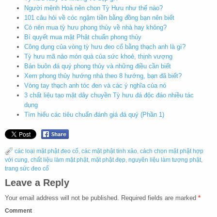
Người mệnh Hoả nên chon Tỳ Hưu như thế nào?
101 câu hỏi về cóc ngậm tiền bằng đồng bạn nên biết
Có nên mua tỳ hưu phong thủy về nhà hay không?
Bí quyết mua mặt Phật chuẩn phong thủy
Công dụng của vòng tỳ hưu đeo cổ bằng thạch anh là gì?
Tỳ hưu mã nảo món quà của sức khoẻ, thịnh vượng
Bán buôn đá quý phong thủy và những điều cần biết
Xem phong thủy hướng nhà theo 8 hướng, bạn đã biết?
Vòng tay thạch anh tóc đen và các ý nghĩa của nó
3 chất liệu tạo mặt dây chuyền Tỳ hưu đá độc đáo nhiều tác
dụng
Tìm hiểu các tiêu chuẩn đánh giá đá quý (Phần 1)
các loại mặt phật đeo cổ
,
các mặt phật tinh xảo
,
cách chọn mặt phật hợp
với cung
,
chất liệu làm mặt phật
,
mặt phật đẹp
,
nguyên liệu làm tượng phật
,
trang sức đeo cổ
Leave a Reply
Your email address will not be published.
Required fields are marked
*
Comment