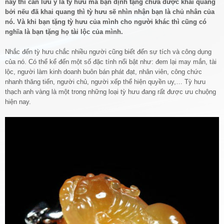
này thì cần lưu ý là tỳ hưu mà bạn định tặng chưa được khai quang
bởi nếu đã khai quang thì tỳ hưu sẽ nhìn nhận bạn là chủ nhân của
nó. Và khi bạn tặng tỳ hưu của mình cho người khác thì cũng có
nghĩa là bạn tặng họ tài lộc của mình.
Nhắc đến tỳ hưu chắc nhiều người cũng biết đến sự tích và công dụng
của nó. Có thể kể đến một số đặc tính nổi bật như: đem lại may mắn, tài
lộc, người làm kinh doanh buôn bán phát đạt, nhân viên, công chức
nhanh thăng tiến, người chủ, người xếp thể hiện quyền uy,… Tỳ hưu
thạch anh vàng là một trong những loại tỳ hưu đang rất được ưu chuộng
hiện nay.