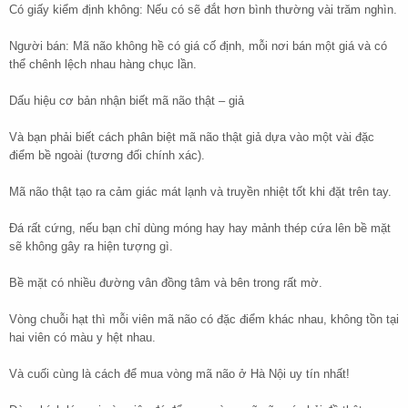
Có giấy kiểm định không: Nếu có sẽ đắt hơn bình thường vài trăm nghìn.
Người bán: Mã não không hề có giá cố định, mỗi nơi bán một giá và có
thể chênh lệch nhau hàng chục lần.
Dấu hiệu cơ bản nhận biết mã não thật – giả
Và bạn phải biết cách phân biệt mã não thật giả dựa vào một vài đặc
điểm bề ngoài (tương đối chính xác).
Mã não thật tạo ra cảm giác mát lạnh và truyền nhiệt tốt khi đặt trên tay.
Đá rất cứng, nếu bạn chỉ dùng móng hay hay mảnh thép cứa lên bề mặt
sẽ không gây ra hiện tượng gì.
Bề mặt có nhiều đường vân đồng tâm và bên trong rất mờ.
Vòng chuỗi hạt thì mỗi viên mã não có đặc điểm khác nhau, không tồn tại
hai viên có màu y hệt nhau.
Và cuối cùng là cách để mua vòng mã não ở Hà Nội uy tín nhất!