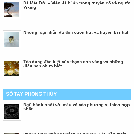
Đá Mặt Trời – Viên đá bí ẩn trong truyện cổ về người
Viking
Những loại nhẫn đá đen cuốn hút và huyền bí nhất
Tác dụng đặc biệt của thạch anh vàng và những
điều bạn chưa biết
SỔ TAY PHONG THỦY
Ngũ hành phối với màu và các phương vị thích hợp
nhất
Phong thuỷ phòng khách và những điều cần thiết