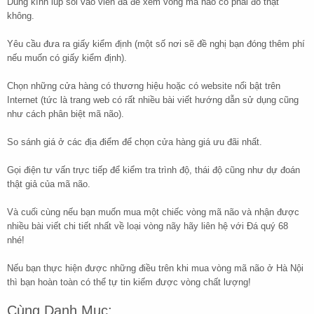
Dùng kính lúp soi vào viên đá để xem vòng mã não có phải đồ thật
không.
Yêu cầu đưa ra giấy kiểm định (một số nơi sẽ đề nghị bạn đóng thêm phí
nếu muốn có giấy kiểm định).
Chọn những cửa hàng có thương hiệu hoặc có website nổi bật trên
Internet (tức là trang web có rất nhiều bài viết hướng dẫn sử dụng cũng
như cách phân biệt mã não).
So sánh giá ở các địa điểm để chọn cửa hàng giá ưu đãi nhất.
Gọi điện tư vấn trực tiếp để kiểm tra trình độ, thái độ cũng như dự đoán
thật giả của mã não.
Và cuối cùng nếu bạn muốn mua một chiếc vòng mã não và nhận được
nhiều bài viết chi tiết nhất về loại vòng nãy hãy liên hệ với Đá quý 68
nhé!
Nếu bạn thực hiện được những điều trên khi mua vòng mã não ở Hà Nội
thì bạn hoàn toàn có thể tự tin kiếm được vòng chất lượng!
Cùng Danh Mục: