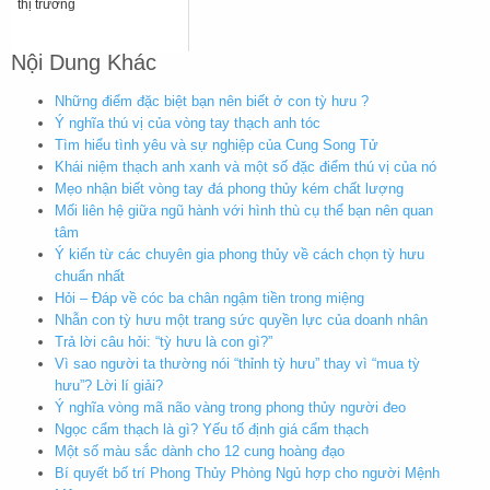
thị trường
Nội Dung Khác
Những điểm đặc biệt bạn nên biết ở con tỳ hưu ?
Ý nghĩa thú vị của vòng tay thạch anh tóc
Tìm hiểu tình yêu và sự nghiệp của Cung Song Tử
Khái niệm thạch anh xanh và một số đặc điểm thú vị của nó
Mẹo nhận biết vòng tay đá phong thủy kém chất lượng
Mối liên hệ giữa ngũ hành với hình thù cụ thể bạn nên quan
tâm
Ý kiến từ các chuyên gia phong thủy về cách chọn tỳ hưu
chuẩn nhất
Hỏi – Đáp về cóc ba chân ngậm tiền trong miệng
Nhẫn con tỳ hưu một trang sức quyền lực của doanh nhân
Trả lời câu hỏi: “tỳ hưu là con gì?”
Vì sao người ta thường nói “thỉnh tỳ hưu” thay vì “mua tỳ
hưu”? Lời lí giải?
Ý nghĩa vòng mã não vàng trong phong thủy người đeo
Ngọc cẩm thạch là gì? Yếu tố định giá cẩm thạch
Một số màu sắc dành cho 12 cung hoàng đạo
Bí quyết bố trí Phong Thủy Phòng Ngủ hợp cho người Mệnh