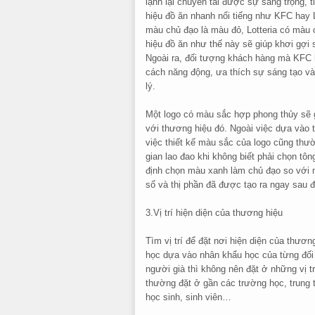
lạnh lại chuyển tải được sự sang trọng, 
hiệu đồ ăn nhanh nổi tiếng như KFC hay
màu chủ đạo là màu đỏ, Lotteria có màu
hiệu đồ ăn như thế này sẽ giúp khơi gợ
Ngoài ra, đối tượng khách hàng mà KFC ha
cách năng động, ưa thích sự sáng tạo và
lý.
Một logo có màu sắc hợp phong thủy sẽ g
với thương hiệu đó. Ngoài việc dựa vào 
việc thiết kế màu sắc của logo cũng thườ
gian lao đao khi không biết phải chọn t
định chọn màu xanh làm chủ đạo so với m
số và thị phần đã được tạo ra ngay sau đ
3.Vị trí hiện diện của thương hiệu
Tìm vị trí để đặt nơi hiện diện của thươ
học dựa vào nhân khẩu học của từng đối 
người già thì không nên đặt ở những vị t
thường đặt ở gần các trường học, trung t
học sinh, sinh viên…