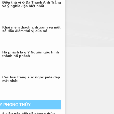
Điều thú vị ở Đá Thạch Anh Trắng
và ý nghĩa đặc biệt nhất
Khái niệm thạch anh xanh và một
số đặc điểm thú vị của nó
Hổ phách là gì? Nguồn gốc hình
thành hổ phách
Các loại trang sức ngọc jade đẹp
mắt nhất
AY PHONG THỦY
8 điều nên biết về phong thủy