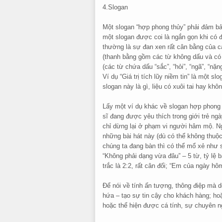
4.Slogan
Một slogan “hợp phong thủy” phải đảm bả
một slogan được coi là ngắn gọn khi có đ
thường là sự đan xen rất cân bằng của cá
(thanh bằng gồm các từ không dấu và có 
(các từ chứa dấu “sắc”, “hỏi”, “ngã”, “nặ
Ví dụ “Giá trị tích lũy niềm tin” là một s
slogan này là gì, liệu có xuôi tai hay khô
Lấy một ví dụ khác về slogan hợp phong 
sĩ đang được yêu thích trong giới trẻ ng
chỉ dừng lại ở phạm vi người hâm mộ. Ng
những bài hát này (dù có thể không thuộc
chúng ta đang bàn thì có thể mổ xẻ như 
“Không phải dạng vừa đâu” – 5 từ, tỷ lệ b
trắc là 2:2, rất cân đối; “Em của ngày hô
Để nói về tính ấn tượng, thông điệp mà 
hứa – tạo sự tin cậy cho khách hàng; ho
hoặc thể hiện được cá tính, sự chuyên n