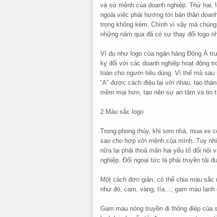
và sứ mệnh của doanh nghiệp. Thứ hai, l
ngoài việc phải hướng tới bản thân doan
trọng không kém. Chính vì vậy mà chúng 
những năm qua đã có sự thay đổi logo 
Ví dụ như logo của ngân hàng Đông Á trư
kỵ đối với các doanh nghiệp hoạt động tr
toàn cho người tiêu dùng. Vì thế mà sau 
“A” được cách điệu lại với nhau, tạo th
mềm mại hơn, tạo nên sự an tâm và tin 
2.Màu sắc logo
Trong phong thủy, khi sơn nhà, mua xe c
sao cho hợp với mệnh của mình. Tuy nhiê
nữa lại phải thoả mãn hai yếu tố đối nội 
nghiệp. Đối ngoại tức là phải truyền tải 
Một cách đơn giản, có thể chia màu sắ
như đỏ, cam, vàng, tía…; gam màu lạn
Gam màu nóng truyền đi thông điệp của 