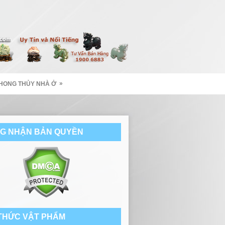
»
HONG THỦY NHÀ Ở
G NHẬN BẢN QUYỀN
 THỨC VẬT PHẨM