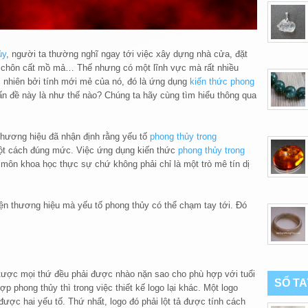
ủy
, người ta thường nghĩ ngay tới việc xây dựng nhà cửa, đặt
ay chôn cất mồ mả… Thế nhưng có một lĩnh vực mà rất nhiều
 nhiên bởi tính mới mẻ của nó, đó là ứng dụng
kiến thức phong
n đề này là như thế nào? Chúng ta hãy cùng tìm hiểu thông qua
thương hiệu đã nhận định rằng yếu tố
phong thủy trong
ột cách đúng mức. Việc ứng dụng kiến thức
phong thủy trong
môn khoa học thực sự chứ không phải chỉ là một trò mê tín dị
ện thương hiệu mà yếu tố phong thủy có thể chạm tay tới. Đó
ược mọi thứ đều phải được nhào nặn sao cho phù hợp với tuổi
SỔ T
 phong thủy thì trong việc thiết kế logo lại khác. Một logo
ược hai yếu tố. Thứ nhất, logo đó phải lột tả được tính cách