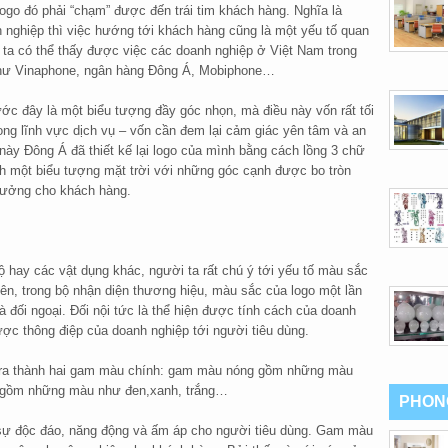
ogo đó phải “chạm” được đến trái tim khách hàng. Nghĩa là
h nghiệp thì việc hướng tới khách hàng cũng là một yếu tố quan
ta có thể thấy được việc các doanh nghiệp ở Việt Nam trong
như Vinaphone, ngân hàng Đông Á, Mobiphone…
ớc đây là một biểu tượng đầy góc nhọn, mà điều này vốn rất tối
ong lĩnh vực dịch vụ – vốn cần đem lại cảm giác yên tâm và an
này Đông Á đã thiết kế lại logo của mình bằng cách lồng 3 chữ
ành một biểu tượng mặt trời với những góc cạnh được bo tròn
tưởng cho khách hàng.
ộ hay các vật dụng khác, người ta rất chú ý tới yếu tố màu sắc
n, trong bộ nhận diện thương hiệu, màu sắc của logo một lần
và đối ngoại. Đối nội tức là thể hiện được tính cách của doanh
được thông điệp của doanh nghiệp tới người tiêu dùng.
c ra thành hai gam màu chính: gam màu nóng gồm những màu
h gồm những màu như đen,xanh, trắng…
PHON
sự độc đáo, năng động và ấm áp cho người tiêu dùng. Gam màu