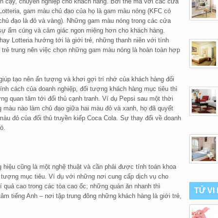
tin cậy, chuyên nghiệp cho khách hàng. Bởi thế mà với các cửa
 Lotteria, gam màu chủ đạo của họ là gam màu nóng (KFC có
 chủ đạo là đỏ và vàng). Những gam màu nóng trong các cửa
i sự ấm cúng và cảm giác ngon miệng hơn cho khách hàng.
y Lotteria hướng tới là giới trẻ, những thanh niên với tính
 trẻ trung nên việc chọn những gam màu nóng là hoàn toàn hợp
iúp tạo nên ấn tượng và khơi gợi trí nhớ của khách hàng đối
tính cách của doanh nghiệp, đối tượng khách hàng mục tiêu thì
ng quan tâm tới đối thủ cạnh tranh. Ví dụ Pepsi sau một thời
ông màu nào làm chủ đạo giữa hai màu đỏ và xanh, họ đã quyết
àu đỏ của đối thủ truyền kiếp Coca Cola. Sự thay đổi về doanh
ó.
ng hiệu cũng là một nghệ thuật và cần phải được tính toán khoa
tượng mục tiêu. Ví dụ với những nơi cung cấp dịch vụ cho
rí quá cao trong các tòa cao ốc; những quán ăn nhanh thì
TỬ VI
âm tiếng Anh – nơi tập trung đông những khách hàng là giới trẻ,