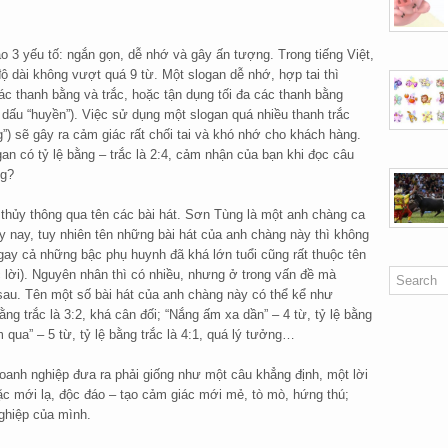
o 3 yếu tố: ngắn gọn, dễ nhớ và gây ấn tượng. Trong tiếng Việt,
ộ dài không vượt quá 9 từ. Một slogan dễ nhớ, hợp tai thì
c thanh bằng và trắc, hoặc tận dụng tối đa các thanh bằng
dấu “huyền”). Việc sử dụng một slogan quá nhiều thanh trắc
ng”) sẽ gây ra cảm giác rất chối tai và khó nhớ cho khách hàng.
logan có tỷ lệ bằng – trắc là 2:4, cảm nhận của bạn khi đọc câu
ng?
thủy thông qua tên các bài hát. Sơn Tùng là một anh chàng ca
ày nay, tuy nhiên tên những bài hát của anh chàng này thì không
ay cả những bậc phụ huynh đã khá lớn tuổi cũng rất thuộc tên
 lời). Nguyên nhân thì có nhiều, nhưng ở trong vấn đề mà
sau. Tên một số bài hát của anh chàng này có thể kể như
ằng trắc là 3:2, khá cân đối; “Nắng ấm xa dần” – 4 từ, tỷ lệ bằng
m qua” – 5 từ, tỷ lệ bằng trắc là 4:1, quá lý tưởng…
doanh nghiệp đưa ra phải giống như một câu khẳng định, một lời
ặc mới lạ, độc đáo – tạo cảm giác mới mẻ, tò mò, hứng thú;
ghiệp của mình.