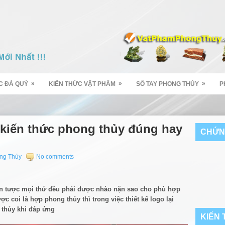
»
»
»
C ĐÁ QUÝ
KIẾN THỨC VẬT PHẨM
SỔ TAY PHONG THỦY
P
kiến thức phong thủy đúng hay
CHỨN
ng Thủy
No comments
n tược mọi thứ đều phải được nhào nặn sao cho phù hợp
 coi là hợp phong thủy thì trong việc thiết kế logo lại
 thủy khi đáp ứng
KIẾN