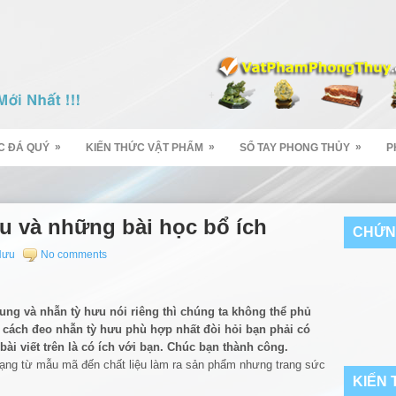
»
»
»
C ĐÁ QUÝ
KIẾN THỨC VẬT PHẨM
SỔ TAY PHONG THỦY
P
u và những bài học bổ ích
CHỨN
Hưu
No comments
ng và nhẫn tỳ hưu nói riêng thì chúng ta không thể phủ
 cách đeo nhẫn tỳ hưu phù hợp nhất đòi hỏi bạn phải có
bài viết trên là có ích với bạn. Chúc bạn thành công.
a dạng từ mẫu mã đến chất liệu làm ra sản phẩm nhưng trang sức
KIẾN