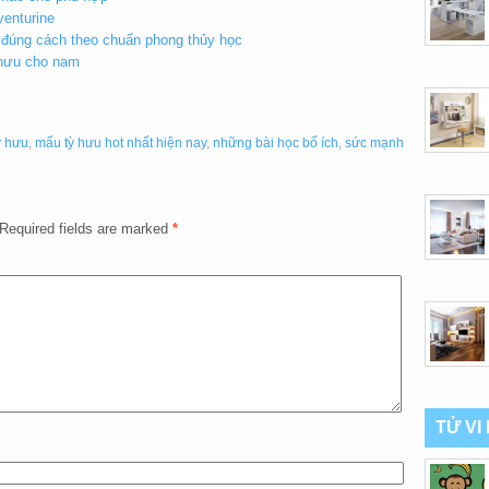
venturine
 đúng cách theo chuẩn phong thủy học
 hưu cho nam
ỳ hưu
,
mẩu tỳ hưu hot nhất hiện nay
,
những bài học bổ ích
,
sức mạnh
Required fields are marked
*
TỬ VI