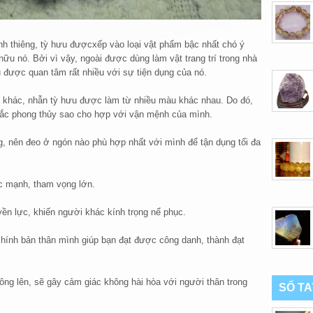
inh thiêng, tỳ hưu đượcxếp vào loại vật phẩm bậc nhất chó ý
hữu nó. Bởi vì vậy, ngoài được dùng làm vật trang trí trong nhà
u được quan tâm rất nhiều với sự tiện dụng của nó.
y khác, nhẫn tỳ hưu được làm từ nhiều màu khác nhau. Do đó,
ắc phong thủy sao cho hợp với vận mệnh của mình.
g, nên đeo ở ngón nào phù hợp nhất với mình để tận dụng tối đa
ức mạnh, tham vọng lớn.
yền lực, khiến người khác kính trọng nể phục.
 chính bản thân mình giúp bạn đạt được công danh, thành đạt
ông lên, sẽ gây cảm giác không hài hòa với người thân trong
SỔ T