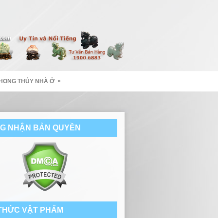
»
HONG THỦY NHÀ Ở
G NHẬN BẢN QUYỀN
 THỨC VẬT PHẨM