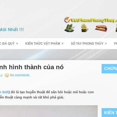
»
»
»
C ĐÁ QUÝ
KIẾN THỨC VẬT PHẨM
SỔ TAY PHONG THỦY
P
ình hình thành của nó
CHỨN
Ly
No comments
h tinh
) đó là tạo huyễn thuật để săn hồi hoặc mê hoặc con
ễn thuật càng mạnh và rất khó phá giải.
KIẾN