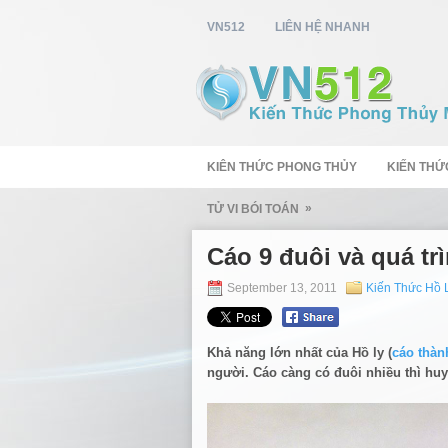
VN512
LIÊN HỆ NHANH
KIÊN THỨC PHONG THỦY
KIẾN THỨ
»
TỬ VI BÓI TOÁN
Cáo 9 đuôi và quá tr
September 13, 2011
Kiến Thức Hồ 
Khả năng lớn nhất của Hồ ly (
cáo thàn
người. Cáo càng có đuôi nhiều thì huy