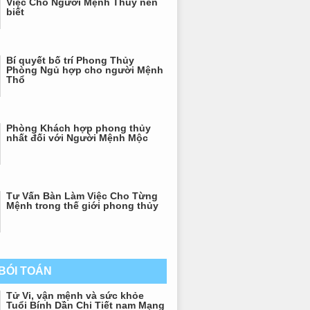
Việc Cho Người Mệnh Thủy nên
biết
Bí quyết bố trí Phong Thủy
Phòng Ngủ hợp cho người Mệnh
Thổ
Phòng Khách hợp phong thủy
nhất đối với Người Mệnh Mộc
Tư Vấn Bàn Làm Việc Cho Từng
Mệnh trong thế giới phong thủy
 BÓI TOÁN
Tử Vi, vận mệnh và sức khỏe
Tuổi Bính Dần Chi Tiết nam Mạng