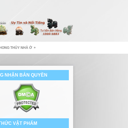
»
HONG THỦY NHÀ Ở
G NHẬN BẢN QUYỀN
 THỨC VẬT PHẨM