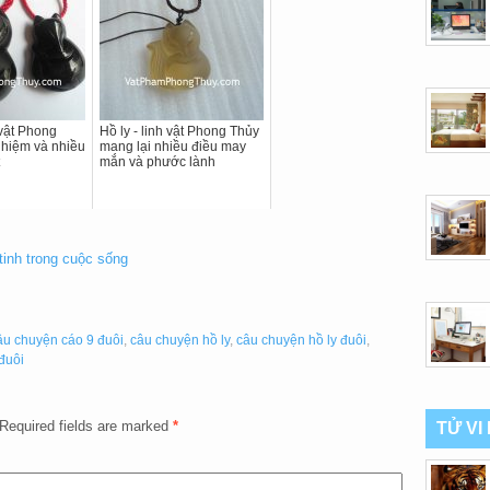
 vật Phong
Hồ ly - linh vật Phong Thủy
hiệm và nhiều
mang lại nhiều điều may
mắn và phước lành
tinh trong cuộc sống
âu chuyện cáo 9 đuôi
,
câu chuyện hồ ly
,
câu chuyện hồ ly đuôi
,
 đuôi
Required fields are marked
*
TỬ VI