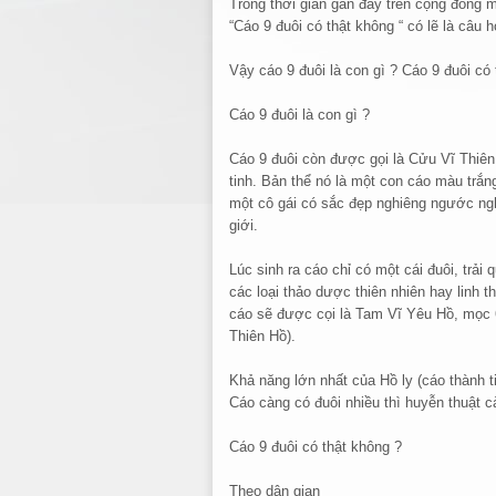
Trong thời gian gần đây trên cộng đồng m
“Cáo 9 đuôi có thật không “ có lẽ là câu hỏ
Vậy cáo 9 đuôi là con gì ? Cáo 9 đuôi có
Cáo 9 đuôi là con gì ?
Cáo 9 đuôi còn được gọi là Cửu Vĩ Thiên
tinh. Bản thể nó là một con cáo màu trắn
một cô gái có sắc đẹp nghiêng ngước ngh
giới.
Lúc sinh ra cáo chỉ có một cái đuôi, trải 
các loại thảo dược thiên nhiên hay linh 
cáo sẽ được cọi là Tam Vĩ Yêu Hồ, mọc 6 
Thiên Hồ).
Khả năng lớn nhất của Hồ ly (cáo thành t
Cáo càng có đuôi nhiều thì huyễn thuật c
Cáo 9 đuôi có thật không ?
Theo dân gian