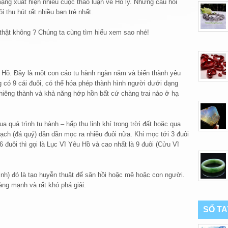
ạng xuất hiện nhiều cuộc thảo luận về Hồ ly. Nhưng câu hỏi
i thu hút rất nhiều bạn trẻ nhất.
 thật không ? Chúng ta cùng tìm hiểu xem sao nhé!
 Hồ. Đây là một con cáo tu hành ngàn năm và biến thành yêu
g có 9 cái đuôi, có thể hóa phép thành hình người dưới dạng
iêng thành và khả năng hớp hồn bất cứ chàng trai nào ở hạ
qua quá trình tu hành – hấp thu linh khí trong trời đất hoặc qua
thạch (đá quý) dần dần mọc ra nhiều đuôi nữa. Khi mọc tới 3 đuôi
đuôi thì gọi là Lục Vĩ Yêu Hồ và cao nhất là 9 đuôi (Cửu Vĩ
inh) đó là tạo huyễn thuật để săn hồi hoặc mê hoặc con người.
àng mạnh và rất khó phá giải.
SỔ T