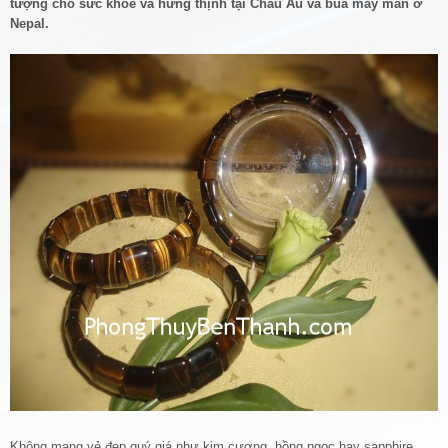
tượng cho sức khỏe và hưng thịnh tại Châu Âu và bùa may mắn ở
Nepal.
Không mang vẻ đẹp quý giá như kim cương, hồng ngọc hay sapphire…