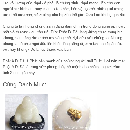
lực vô lượng của Ngài để phổ độ chúng sinh. Ngài mang đến cho con
người sự bình an, may mắn, sức khỏe, bảo vệ họ khỏi những tai ương,
cứu khổ cứu nạn, vẽ đường cho họ đến thế giới Cực Lạc khi họ qua đời.
Chúng ta là những chúng sanh đang đắm chìm trong dòng sông ái, nước
mắt và thương đau tràn trề. Đức Phật Di Đà đang đứng chực trong hư
không, sẵn sàng đưa cánh tay vàng chờ đợi cứu vớt chúng ta. Nhưng
chúng ta có chịu ngoi đầu lên khỏi dòng sông ái, đưa tay cho Ngài cứu
vớt hay không? Đó là tùy thuộc vào bạn!
Phật A Di Đà là Phật bản mệnh của những người tuổi Tuất, Hợi nên mặt
Phật A Di Đà là trang sức phong thủy hộ mệnh cho những người cầm
tinh 2 con giáp này.
Cùng Danh Mục: