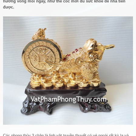
hương vòng mỗi ngày, như thế cóc mới đủ sức khỏe để nhả tiền
được.
Cóc phong thủy 3 chân là linh vật truyền thuyết có vẻ ngoài rất kỳ lạ và