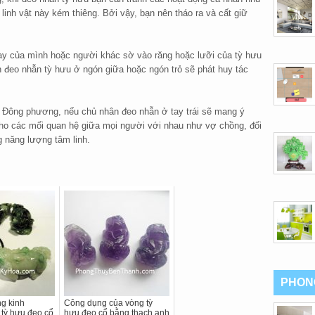
linh vật này kém thiêng. Bởi vậy, bạn nên tháo ra và cất giữ
tay của mình hoặc người khác sờ vào răng hoặc lưỡi của tỳ hưu
n đeo nhẫn tỳ hưu ở ngón giữa hoặc ngón trỏ sẽ phát huy tác
y Đông phương, nếu chủ nhân đeo nhẫn ở tay trái sẽ mang ý
cho các mối quan hệ giữa mọi người với nhau như vợ chồng, đối
g năng lượng tâm linh.
PHON
g kinh
Công dụng của vòng tỳ
tỳ hưu đeo cổ
hưu đeo cổ bằng thạch anh