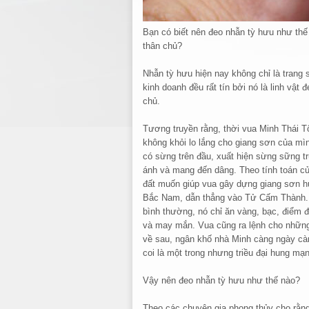
Bạn có biết nên đeo nhẫn tỳ hưu như thế
thân chủ?
Nhẫn tỳ hưu hiện nay không chỉ là trang
kinh doanh đều rất tín bởi nó là linh vật
chủ.
Tương truyền rằng, thời vua Minh Thái Tổ
không khỏi lo lắng cho giang sơn của mì
có sừng trên đầu, xuất hiện sừng sững t
ánh và mang đến dâng. Theo tính toán của
đất muốn giúp vua gây dựng giang sơn hù
Bắc Nam, dẫn thẳng vào Tử Cấm Thành. T
bình thường, nó chỉ ăn vàng, bạc, điểm đ
và may mắn. Vua cũng ra lệnh cho những 
về sau, ngân khố nhà Minh càng ngày c
coi là một trong nhưng triều đại hung mạn
Vậy nên đeo nhẫn tỳ hưu như thế nào?
Theo các chuyên gia phong thủy cho rằng