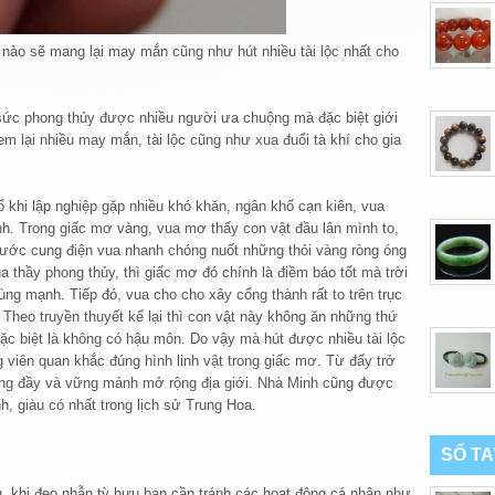
 nào sẽ mang lại may mắn cũng như hút nhiều tài lộc nhất cho
 sức phong thủy được nhiều người ưa chuộng mà đặc biệt giới
 đem lại nhiều may mắn, tài lộc cũng như xua đuổi tà khí cho gia
 khi lập nghiệp gặp nhiều khó khăn, ngân khố cạn kiên, vua
nh. Trong giấc mơ vàng, vua mơ thấy con vật đầu lân mình to,
rước cung điện vua nhanh chóng nuốt những thỏi vàng ròng óng
 thầy phong thủy, thì giấc mơ đó chính là điềm báo tốt mà trời
ng mạnh. Tiếp đó, vua cho cho xây cổng thành rất to trên trục
heo truyền thuyết kể lại thì con vật này không ăn những thứ
ặc biệt là không có hậu môn. Do vậy mà hút được nhiều tài lộc
viên quan khắc đúng hình linh vật trong giấc mơ. Từ đấy trở
àng đầy và vững mảnh mở rộng địa giới. Nhà Minh cũng được
h, giàu có nhất trong lịch sử Trung Hoa.
SỔ T
, khi đeo nhẫn tỳ hưu bạn cần tránh các hoạt động cá nhân như