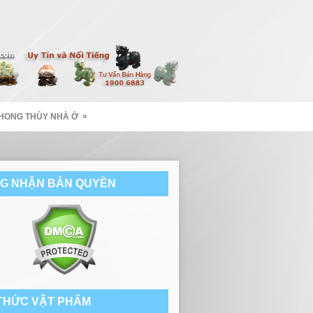
»
HONG THỦY NHÀ Ở
G NHẬN BẢN QUYỀN
 THỨC VẬT PHẨM