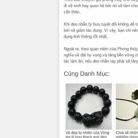
đi vệ sinh hay quan hệ bởi nó sẽ làm cho 
cẩn thân.
Khi đeo nhẫn tỳ hưu tuyệt đối không để 
bởi sẽ giảm tác dụng. Vì vậy, bạn chỉ nê
dụng linh thiêng tốt nhất.
Ngoài ra, theo quan niệm của Phong thủ
nghĩa sẽ đặt hy vọng và tăng bền vững 
tác làm ăn, nếu đeo nhẫn tay phải sẽ tăn
Cùng Danh Mục:
Vẻ đẹp tự nhiên của Vòng
Chia sẽ nhữn
tay tỳ hưu thạch anh đen
nghiệm chọn 