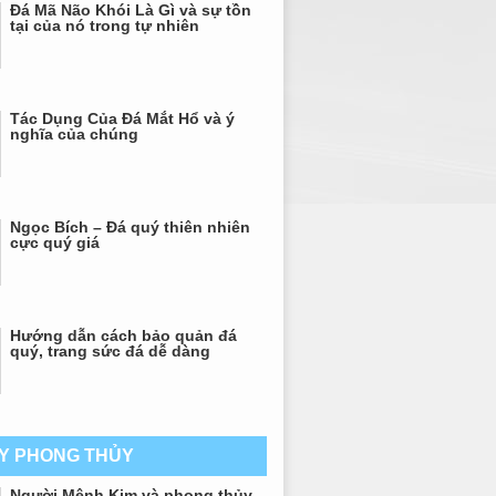
Đá Mã Não Khói Là Gì và sự tồn
tại của nó trong tự nhiên
Tác Dụng Của Đá Mắt Hổ và ý
nghĩa của chúng
Ngọc Bích – Đá quý thiên nhiên
cực quý giá
Hướng dẫn cách bảo quản đá
quý, trang sức đá dễ dàng
AY PHONG THỦY
Người Mệnh Kim và phong thủy