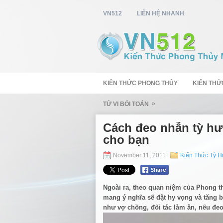
VN512
LIÊN HỆ NHANH
KIÊN THỨC PHONG THỦY
KIẾN THỨ
»
TỬ VI BÓI TOÁN
Cách đeo nhẫn tỳ hưu
cho bạn
November 11, 2011
Kiến Thức Tỳ 
Ngoài ra, theo quan niệm của Phong t
mang ý nghĩa sẽ đặt hy vọng và tăng 
như vợ chồng, đối tác làm ăn, nếu đeo