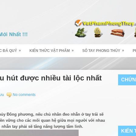
»
»
»
C ĐÁ QUÝ
KIẾN THỨC VẬT PHẨM
SỔ TAY PHONG THỦY
P
 hút được nhiều tài lộc nhất
CHỨN
Hưu
No comments
hủy Đông phương, nếu chủ nhân đeo nhẫn ở tay trái sẽ
bền vững cho các mối quan hệ giữa mọi người với nhau
 nhẫn tay phải sẽ tăng năng lượng tâm linh.
KIẾN