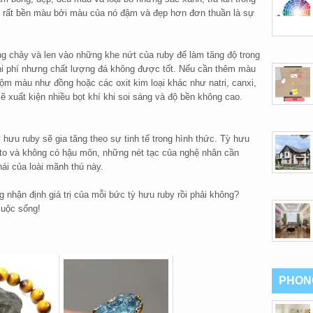
t rất bền màu bởi màu của nó đậm và đẹp hơn đơn thuần là sự
ng chảy và len vào những khe nứt của ruby để làm tăng độ trong
 chi phí nhưng chất lượng đá không được tốt. Nếu cần thêm màu
huộm màu như đồng hoặc các oxit kim loại khác như natri, canxi,
 xuất kiện nhiều bọt khí khi soi sáng và độ bền không cao.
tỳ hưu ruby sẽ gia tăng theo sự tinh tế trong hình thức. Tỳ hưu
 to và không có hậu môn, những nét tạc của nghệ nhân cần
hái của loài mãnh thú này.
g nhận định giá trị của mỗi bức tỳ hưu ruby rồi phải không?
cuộc sống!
PHON