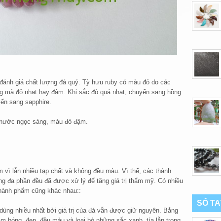
i đánh giá chất lượng đá quý. Tỳ hưu ruby có màu đỏ do các
ọng mà đỏ nhạt hay đậm. Khi sắc đỏ quá nhạt, chuyển sang hồng
yển sang sapphire.
có nước ngọc sáng, màu đỏ đậm.
vì lẫn nhiều tạp chất và không đều màu. Vì thế, các thành
ng đa phần đều đã được xử lý để tăng giá trị thẩm mỹ. Có nhiều
thành phẩm cũng khác nhau::
SỔ T
ùng nhiều nhất bởi giá trị của đá vẫn được giữ nguyên. Bằng
àm bóng, đẹp, đều màu và loại bỏ những sắc xanh, tía lẫn trong