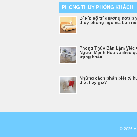
PHONG THỦY PHÒNG KHÁCH
Bí kíp bố trí giường hợp p
thủy phòng ngủ mà bạn nên
Phong Thủy Bàn Làm Việc
Người Mệnh Hỏa và điều q
trọng khác
Những cách phân biệt tỳ h
thật hay giả?
© 2026
V