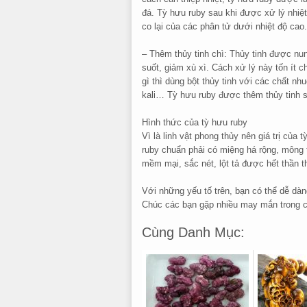
đá. Tỳ hưu ruby sau khi được xử lý nhiệ
co lại của các phân tử dưới nhiệt độ cao.
– Thêm thủy tinh chì: Thủy tinh được nu
suốt, giảm xù xì. Cách xử lý này tốn ít
gì thì dùng bột thủy tinh với các chất n
kali… Tỳ hưu ruby được thêm thủy tinh sẽ
Hình thức của tỳ hưu ruby
Vì là linh vật phong thủy nên giá trị của 
ruby chuẩn phải có miệng há rộng, mông
mềm mại, sắc nét, lột tả được hết thần t
Với những yếu tố trên, bạn có thể dễ dàn
Chúc các bạn gặp nhiều may mắn trong 
Cùng Danh Mục: