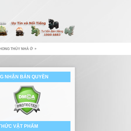
»
HONG THỦY NHÀ Ở
G NHẬN BẢN QUYỀN
 THỨC VẬT PHẨM