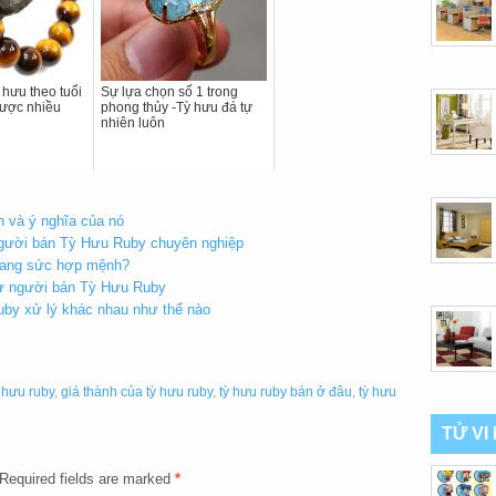
 hưu theo tuổi
Sự lựa chọn số 1 trong
được nhiều
phong thủy -Tỳ hưu đá tự
nhiên luôn
 và ý nghĩa của nó
 người bán Tỳ Hưu Ruby chuyên nghiệp
trang sức hợp mệnh?
 từ người bán Tỳ Hưu Ruby
uby xử lý khác nhau như thế nào
ỳ hưu ruby
,
giá thành của tỳ hưu ruby
,
tỳ hưu ruby bán ở đâu
,
tỳ hưu
TỬ VI
Required fields are marked
*