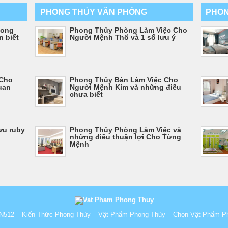
PHONG THỦY VĂN PHÒNG
PHON
hong
Phong Thủy Phòng Làm Việc Cho
 biết
Người Mệnh Thổ và 1 số lưu ý
 Cho
Phong Thủy Bàn Làm Việc Cho
uan
Người Mệnh Kim và những điều
chưa biết
ưu ruby
Phong Thủy Phòng Làm Việc và
những điều thuận lợi Cho Từng
Mệnh
N512 – Kiến Thức Phong Thủy – Vật Phẩm Phong Thủy – Chọn Vật Phẩm P