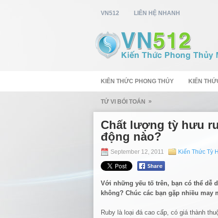
VN512
LIÊN HỆ NHANH
KIÊN THỨC PHONG THỦY
KIẾN THỨ
»
TỬ VI BÓI TOÁN
Chất lượng tỳ hưu r
động nào?
September 12, 2011
Kiến Thức Tỳ 
Với những yếu tố trên, bạn có thể dễ d
không? Chúc các bạn gặp nhiều may 
Ruby là loại đá cao cấp, có giá thành thu