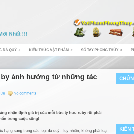
»
»
»
C ĐÁ QUÝ
KIẾN THỨC VẬT PHẨM
SỔ TAY PHONG THỦY
P
uby ảnh hưởng từ những tác
CHỨN
Hưu
No comments
àng nhận định giá trị của mỗi bức tỳ hưu ruby rồi phải
mắn trong cuộc sống!
KIẾN
ộc hạng sang trong các loại đá quý. Tuy nhiên, không phải loại