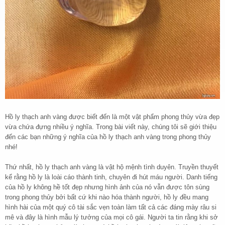
Hồ ly thạch anh vàng được biết đến là một vật phẩm phong thủy vừa đẹp
vừa chứa đựng nhiều ý nghĩa. Trong bài viết này, chúng tôi sẽ giới thiệu
đến các bạn những ý nghĩa của hồ ly thạch anh vàng trong phong thủy
nhé!
Thứ nhất, hồ ly thạch anh vàng là vật hộ mệnh tình duyên. Truyền thuyết
kể rằng hồ ly là loài cáo thành tinh, chuyên đi hút máu người. Danh tiếng
của hồ ly không hề tốt đẹp nhưng hình ảnh của nó vẫn được tôn sùng
trong phong thủy bởi bất cứ khi nào hóa thành người, hồ ly đều mang
hình hài của một quý cô tài sắc vẹn toàn làm tất cả các đáng mày râu si
mê và đây là hình mẫu lý tưởng của mọi cô gái. Người ta tin rằng khi sở