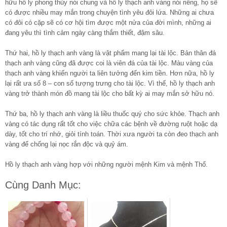
hữu hồ ly phong thủy nói chung và hồ ly thạch anh vàng nói riêng, họ sẽ
có được nhiều may mắn trong chuyện tình yêu đôi lứa. Những ai chưa
có đôi có cặp sẽ có cơ hội tìm được một nửa của đời mình, những ai
đang yêu thì tình cảm ngày càng thắm thiết, đậm sâu.
Thứ hai, hồ ly thạch anh vàng là vật phẩm mang lại tài lộc. Bản thân đá
thạch anh vàng cũng đã được coi là viên đá của tài lộc. Màu vàng của
thạch anh vàng khiến người ta liên tưởng đến kim tiền. Hơn nữa, hồ ly
lại rất ưa số 8 – con số tượng trưng cho tài lộc. Vì thế, hồ ly thạch anh
vàng trở thành món đồ mang tài lộc cho bất kỳ ai may mắn sở hữu nó.
Thứ ba, hồ ly thạch anh vàng là liều thuốc quý cho sức khỏe. Thạch anh
vàng có tác dụng rất tốt cho việc chữa các bệnh về đường ruột hoặc dạ
dày, tốt cho trí nhớ, giỏi tính toán. Thời xưa người ta còn đeo thạch anh
vàng để chống lại nọc rắn độc và quỷ ám.
Hồ ly thạch anh vàng hợp với những người mệnh Kim và mệnh Thổ.
Cùng Danh Mục: